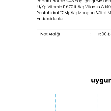
Raporu Protein %43 Yağ İçeriği %18 Ham
IU/Kg Vitamin E 670 IU/Kg Vitamin C 140
Pentahidrat 17 Mg/Kg Mangan Sülfat M
Antioksidanlar
Fiyat Aralığı
:
1500 ₺
Bu ürünün fiyat bilgisi, resim, ürün açıklama
Görüş ve önerileriniz için teşekkür ederiz.
Ürün resmi kalitesiz, bozuk veya görüntülen
Ürün açıklamasında eksik bilgiler bulunuyor
uygun
Ürün bilgilerinde hatalar bulunuyor.
Ürün fiyatı diğer sitelerden daha pahalı.
Bu ürüne benzer farklı alternatifler olmalı.