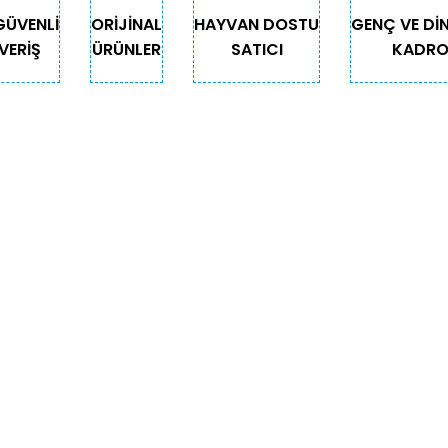
GÜVENLİ
ORİJİNAL
HAYVAN DOSTU
GENÇ VE Dİ
VERİŞ
ÜRÜNLER
SATICI
KADR
Gönder
GORİLER
ÖNEMLİ BİLGİLER
Teslimat
Depodan Gel Al
Güncel Gel Al Kampanyaları
Sepetim
för
İade ve Değişim
yonlu Ürünler