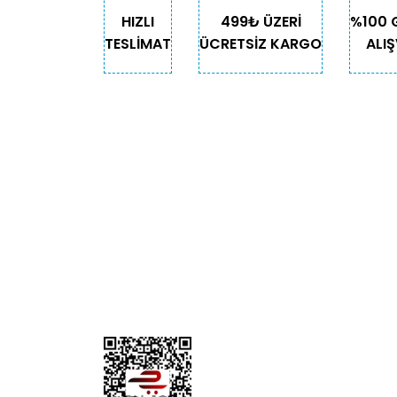
HIZLI
499₺ ÜZERİ
%100 
TESLİMAT
ÜCRETSİZ KARGO
ALIŞ
KURUMSAL
KATE
Biz Kimiz?
Kedi
İletişim
Köpek
Gizlilik ve Güvenlik
Kuş
Hesap Numaralarımız
Balık
Mağazalarımız
Pet Kua
Blog
Promos