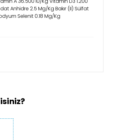
tamin A 36.500 IU/Kg Vitamin D3 1.200
at Anhidre 2.5 Mg/Kg Bakır (II) Sülfat
odyum Selenit 0.18 Mg/Kg
kullanarak tarafımıza iletebilirsiniz.
siniz?