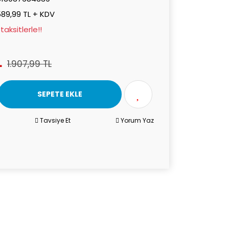
589,99 TL + KDV
aksitlerle!!
L
1.907,99 TL
SEPETE EKLE
Tavsiye Et
Yorum Yaz