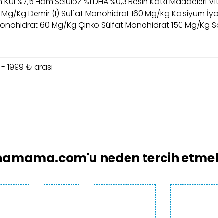
 Kül %7,5 Ham Selüloz %1 DHA %0,3 Besin Katkı Maddeleri Vi
 Mg/Kg Demir (I) Sülfat Monohidrat 160 Mg/Kg Kalsiyum İyod
onohidrat 60 Mg/Kg Çinko Sülfat Monohidrat 150 Mg/Kg S
 - 1999 ₺ arası
larında ve diğer konularda yetersiz gördüğünüz noktaları öneri formunu 
Bu ürüne ilk yorumu siz yapın!
emiyor.
Yorum Yaz
.
amama.com'u neden tercih etmeli