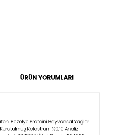
ÜRÜN YORUMLARI
luteni Bezelye Proteini Hayvansal Yağlar
ı Kurutulmuş Kolostrum %0,10 Analiz