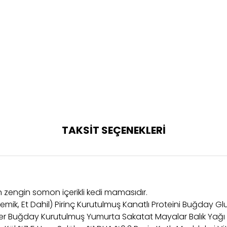
TAKSİT SEÇENEKLERİ
 için zengin somon içerikli kedi mamasıdır.
Kemik, Et Dahil) Pirinç Kurutulmuş Kanatlı Proteini Buğday G
raller Buğday Kurutulmuş Yumurta Sakatat Mayalar Balık Yağ