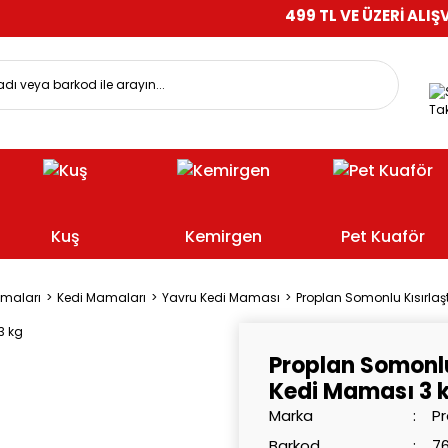
499 TL VE ÜZERİ ALIŞVERİŞLERİ
Tak
Kuş
Kemirgen
Pet Kuaför
amaları
Kedi Mamaları
Yavru Kedi Maması
Proplan Somonlu Kısırlaş
Proplan Somonlu
Kedi Maması 3 
Marka
Pr
Barkod
7