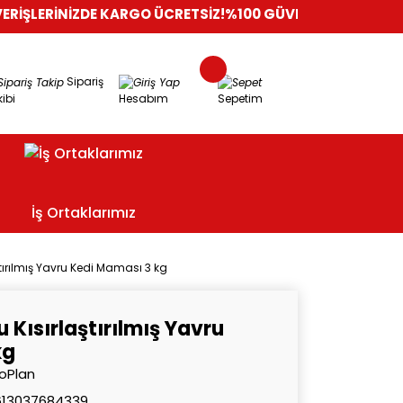
NİZDE KARGO ÜCRETSİZ!
%100 GÜVENLİ ALIŞVERİŞ
ORİJİNAL Ü
Sipariş
ibi
Hesabım
Sepetim
İş Ortaklarımız
tırılmış Yavru Kedi Maması 3 kg
 Kısırlaştırılmış Yavru
kg
oPlan
613037684339