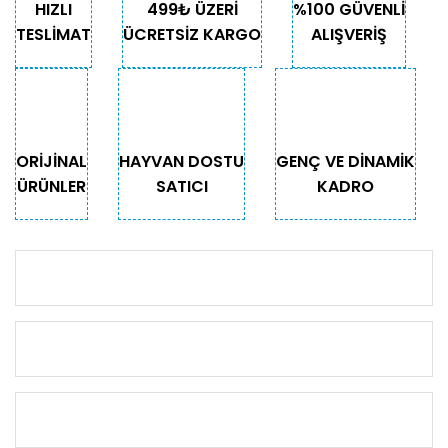
HIZLI
499₺ ÜZERİ
%100 GÜVENLİ
TESLİMAT
ÜCRETSİZ KARGO
ALIŞVERİŞ
ORİJİNAL
HAYVAN DOSTU
GENÇ VE DİNAMİK
ÜRÜNLER
SATICI
KADRO
KURUMSAL
KATEGORİLER
ÖNEMLİ BİLGİLER