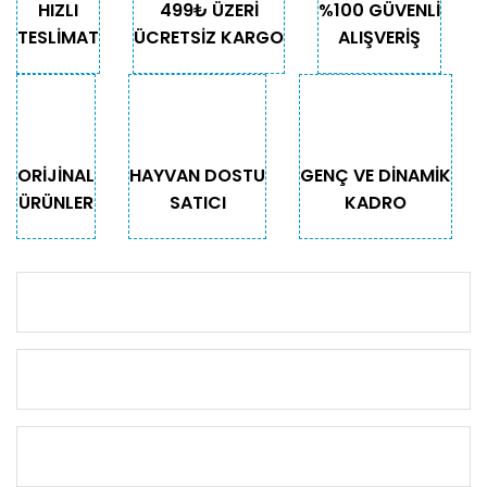
HIZLI
499₺ ÜZERİ
%100 GÜVENLİ
TESLİMAT
ÜCRETSİZ KARGO
ALIŞVERİŞ
ORİJİNAL
HAYVAN DOSTU
GENÇ VE DİNAMİK
ÜRÜNLER
SATICI
KADRO
KURUMSAL
KATEGORİLER
ÖNEMLİ BİLGİLER