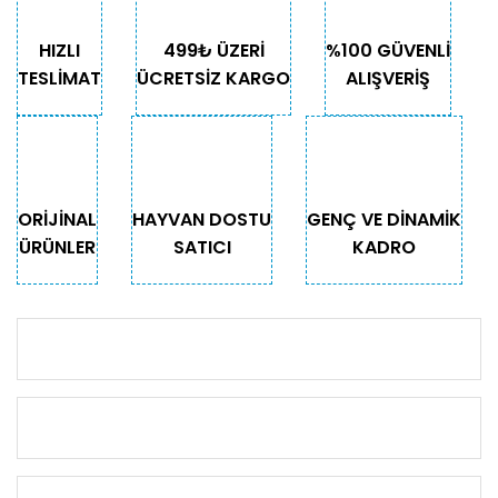
HIZLI
499₺ ÜZERİ
%100 GÜVENLİ
TESLİMAT
ÜCRETSİZ KARGO
ALIŞVERİŞ
ORİJİNAL
HAYVAN DOSTU
GENÇ VE DİNAMİK
ÜRÜNLER
SATICI
KADRO
KURUMSAL
KATEGORİLER