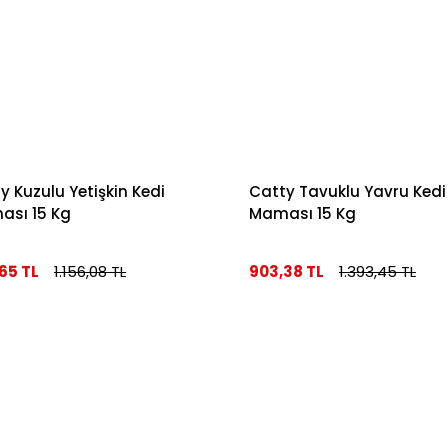
y Kuzulu Yetişkin Kedi
Catty Tavuklu Yavru Kedi
sı 15 Kg
Maması 15 Kg
65 TL
1.156,08 TL
903,38 TL
1.393,45 TL