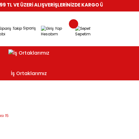
TL VE ÜZERİ ALIŞVERİŞLERİNİZDE KARGO ÜCRETSİZ!
%100 GÜV
Sipariş
ibi
Hesabım
Sepetim
İş Ortaklarımız