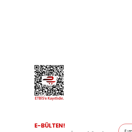
KURUMSAL
KATE
Biz Kimiz?
Kedi
İletişim
Köpek
Gizlilik ve Güvenlik
Kuş
Hesap Numaralarımız
Balık
Mağazalarımız
Pet Kua
Blog
Promos
E-BÜLTEN!