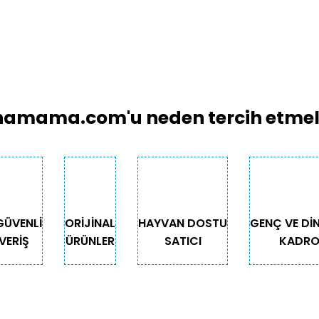
amama.com'u neden tercih etmeli
GÜVENLİ
ORİJİNAL
HAYVAN DOSTU
GENÇ VE Dİ
VERİŞ
ÜRÜNLER
SATICI
KADR