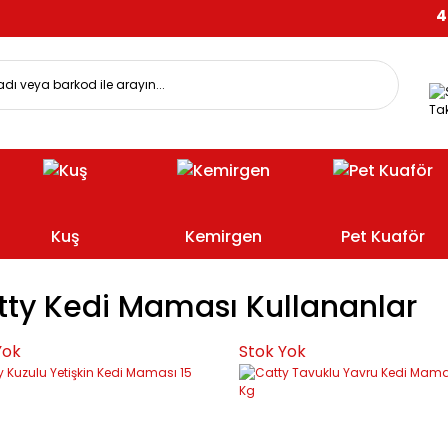
499 
Tak
Kuş
Kemirgen
Pet Kuaför
tty Kedi Maması Kullananlar
Yok
Stok Yok