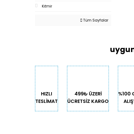
Kıtmir
Tüm Sayfalar
uygun
HIZLI
499₺ ÜZERİ
%100 
TESLİMAT
ÜCRETSİZ KARGO
ALIŞ