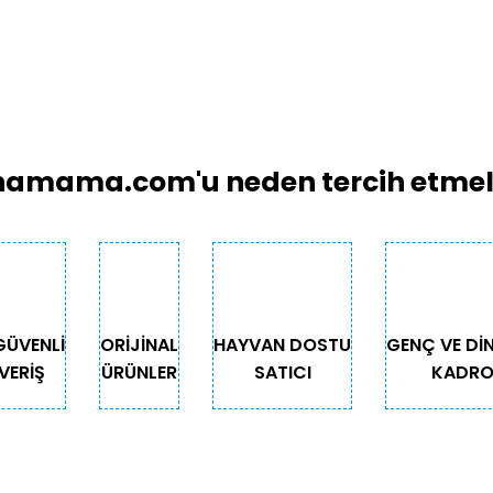
amama.com'u neden tercih etmeli
GÜVENLİ
ORİJİNAL
HAYVAN DOSTU
GENÇ VE Dİ
VERİŞ
ÜRÜNLER
SATICI
KADR