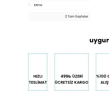
Kıtmir
Tüm Sayfalar
uygun
HIZLI
499₺ ÜZERİ
%100 
TESLİMAT
ÜCRETSİZ KARGO
ALIŞ