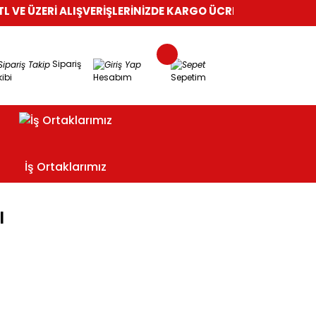
E ÜZERİ ALIŞVERİŞLERİNİZDE KARGO ÜCRETSİZ!
%100 GÜVENL
Sipariş
ibi
Hesabım
Sepetim
İş Ortaklarımız
ı