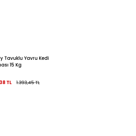
y Tavuklu Yavru Kedi
sı 15 Kg
38 TL
1.393,45 TL