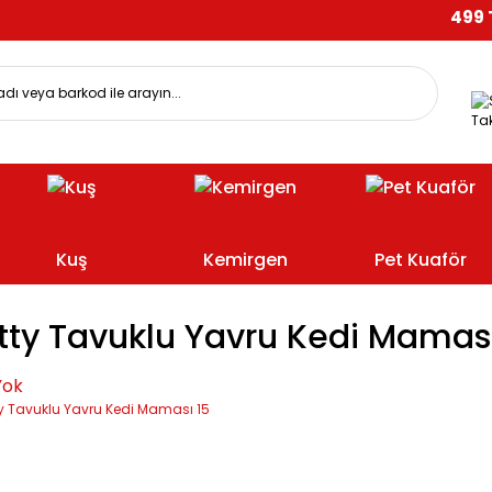
499 TL V
Tak
Kuş
Kemirgen
Pet Kuaför
tty Tavuklu Yavru Kedi Mamas
Yok