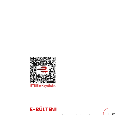
KURUMSAL
KATE
Biz Kimiz?
Kedi
İletişim
Köpek
Gizlilik ve Güvenlik
Kuş
Hesap Numaralarımız
Balık
Mağazalarımız
Pet Kua
Blog
Promos
E-BÜLTEN!