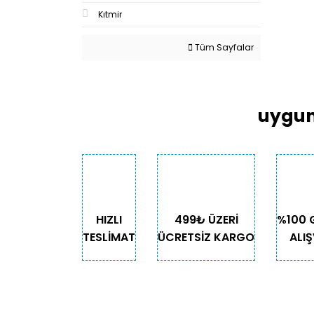
Kıtmir
Tüm Sayfalar
uygun
HIZLI
499₺ ÜZERİ
%100 
TESLİMAT
ÜCRETSİZ KARGO
ALIŞ