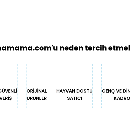
amama.com'u neden tercih etmeli
GÜVENLİ
ORİJİNAL
HAYVAN DOSTU
GENÇ VE Dİ
VERİŞ
ÜRÜNLER
SATICI
KADR