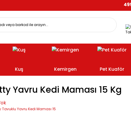
499 TL
Tak
Kuş
Kemirgen
Pet Kuaför
tty Yavru Kedi Maması 15 Kg
Yok