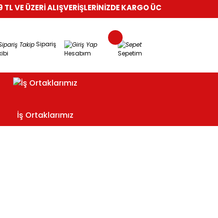
 VE ÜZERİ ALIŞVERİŞLERİNİZDE KARGO ÜCRETSİZ!
%100 GÜVE
Sipariş
ibi
Hesabım
Sepetim
İş Ortaklarımız