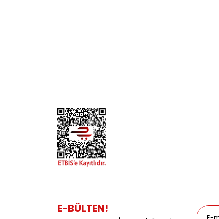
KURUMSAL
KATE
Biz Kimiz?
Kedi
İletişim
Köpek
Gizlilik ve Güvenlik
Kuş
Hesap Numaralarımız
Balık
Mağazalarımız
Pet Kua
Blog
Promos
E-BÜLTEN!