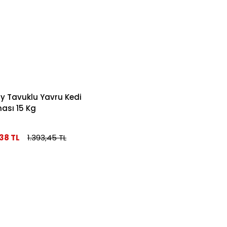
y Tavuklu Yavru Kedi
sı 15 Kg
38 TL
1.393,45 TL