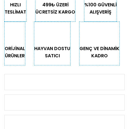
HIZLI
499₺ ÜZERİ
%100 GÜVENLİ
TESLİMAT
ÜCRETSİZ KARGO
ALIŞVERİŞ
ORİJİNAL
HAYVAN DOSTU
GENÇ VE DİNAMİK
ÜRÜNLER
SATICI
KADRO
KURUMSAL
KATEGORİLER
ÖNEMLİ BİLGİLER