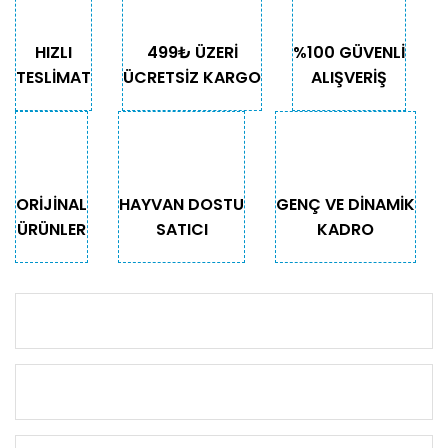
HIZLI
499₺ ÜZERİ
%100 GÜVENLİ
TESLİMAT
ÜCRETSİZ KARGO
ALIŞVERİŞ
ORİJİNAL
HAYVAN DOSTU
GENÇ VE DİNAMİK
ÜRÜNLER
SATICI
KADRO
KURUMSAL
KATEGORİLER