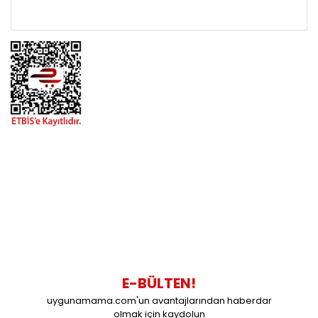
ÖNEMLİ BİLGİLER
BİZİMLE İLETİŞİME GEÇİN
0216 616 20 02
0538 437 38 38
Çalışma Saatleri: Pazartesi-Cuma 09:00 / 17:30 Cumartesi
09:00 / 15:00 Pazar günleri kapalıyız.
E-BÜLTEN!
uygunamama.com'un avantajlarından haberdar
olmak için kaydolun