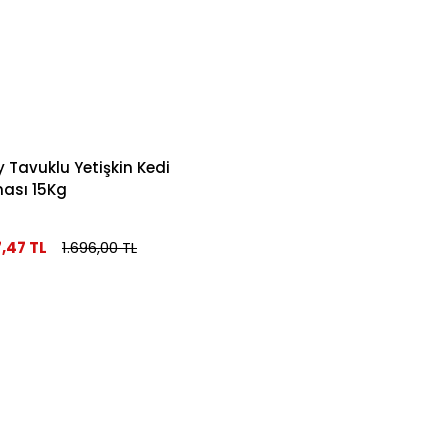
y Tavuklu Yetişkin Kedi
ası 15Kg
7,47 TL
1.696,00 TL