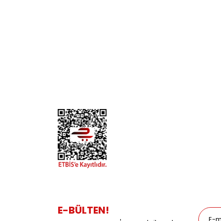
KURUMSAL
KATE
Biz Kimiz?
Kedi
İletişim
Köpek
Gizlilik ve Güvenlik
Kuş
Hesap Numaralarımız
Balık
Mağazalarımız
Pet Kua
Blog
Promos
E-BÜLTEN!