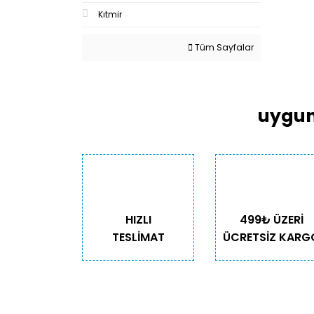
Kıtmir
Tüm Sayfalar
uygun
HIZLI
499₺ ÜZERİ
TESLİMAT
ÜCRETSİZ KARG