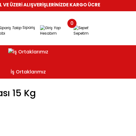
E ÜZERİ ALIŞVERİŞLERİNİZDE KARGO ÜCRETSİZ!
%100 GÜVENLİ
0
Sipariş
ibi
Hesabım
Sepetim
İş Ortaklarımız
sı 15 Kg