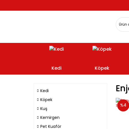
Kedi
Köpek
Enj
Kedi
Köpek
%4
Kuş
Kemirgen
Pet Kuaför