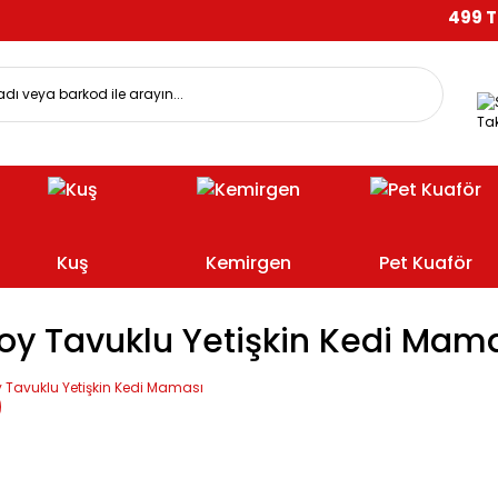
499 TL V
Tak
Kuş
Kemirgen
Pet Kuaför
oy Tavuklu Yetişkin Kedi Mama