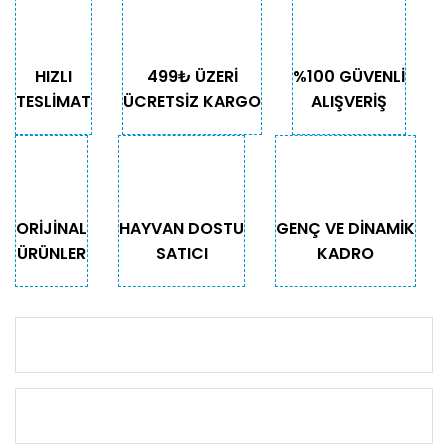
HIZLI
499₺ ÜZERİ
%100 GÜVENLİ
TESLİMAT
ÜCRETSİZ KARGO
ALIŞVERİŞ
ORİJİNAL
HAYVAN DOSTU
GENÇ VE DİNAMİK
ÜRÜNLER
SATICI
KADRO
KURUMSAL
KATEGORİLER