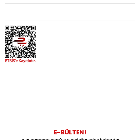
ÖNEMLİ BİLGİLER
BİZİMLE İLETİŞİME GEÇİN
0216 616 20 02
0538 437 38 38
Çalışma Saatleri: Pazartesi-Cuma 09:00 / 17:30 Cumartesi
09:00 / 15:00 Pazar günleri kapalıyız.
E-BÜLTEN!
uygunamama.com'un avantajlarından haberdar