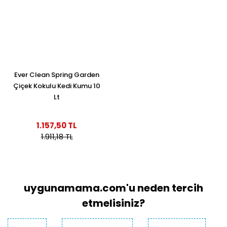
Ever Clean Spring Garden
Çiçek Kokulu Kedi Kumu 10
Lt
1.157,50 TL
1.911,18 TL
uygunamama.com'u neden tercih
etmelisiniz?