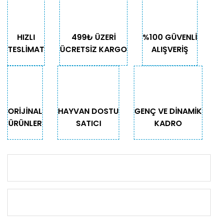
HIZLI
499₺ ÜZERİ
%100 GÜVENLİ
TESLİMAT
ÜCRETSİZ KARGO
ALIŞVERİŞ
ORİJİNAL
HAYVAN DOSTU
GENÇ VE DİNAMİK
ÜRÜNLER
SATICI
KADRO
KURUMSAL
KATEGORİLER