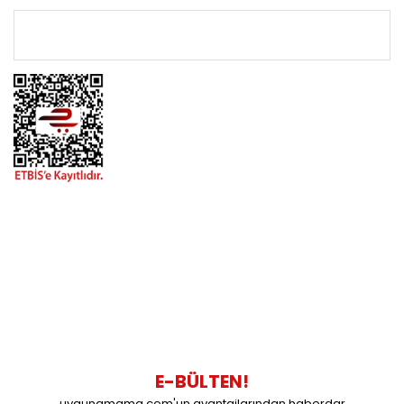
ÖNEMLİ BİLGİLER
BİZİMLE İLETİŞİME GEÇİN
0216 616 20 02
0538 437 38 38
Çalışma Saatleri: Pazartesi-Cuma 09:00 / 17:30 Cumartesi
09:00 / 15:00 Pazar günleri kapalıyız.
E-BÜLTEN!
uygunamama.com'un avantajlarından haberdar