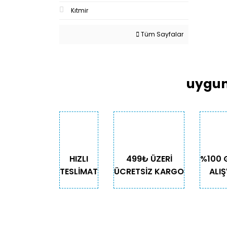
Kıtmir
Tüm Sayfalar
uygun
HIZLI
499₺ ÜZERİ
%100 
TESLİMAT
ÜCRETSİZ KARGO
ALIŞ