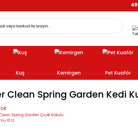
499 T
Tak
Kuş
Kemirgen
Pet Kuaför
er Clean Spring Garden Kedi K
Yok