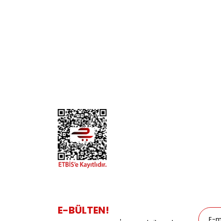
KURUMSAL
KATE
Biz Kimiz?
Kedi
İletişim
Köpek
Gizlilik ve Güvenlik
Kuş
Hesap Numaralarımız
Balık
Mağazalarımız
Pet Kua
Blog
Promos
E-BÜLTEN!