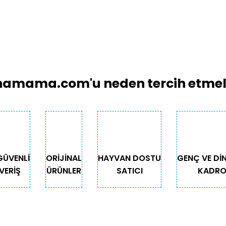
amama.com'u neden tercih etmeli
GÜVENLİ
ORİJİNAL
HAYVAN DOSTU
GENÇ VE Dİ
VERİŞ
ÜRÜNLER
SATICI
KADR