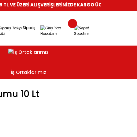
L VE ÜZERİ ALIŞVERİŞLERİNİZDE KARGO ÜCRETSİZ!
%100 GÜVE
Sipariş
ibi
Hesabım
Sepetim
İş Ortaklarımız
umu 10 Lt