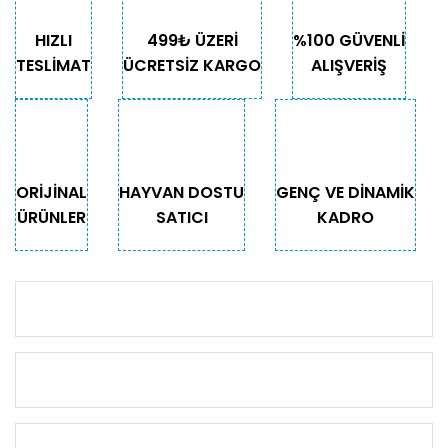
HIZLI
499₺ ÜZERİ
%100 GÜVENLİ
TESLİMAT
ÜCRETSİZ KARGO
ALIŞVERİŞ
ORİJİNAL
HAYVAN DOSTU
GENÇ VE DİNAMİK
ÜRÜNLER
SATICI
KADRO
KURUMSAL
KATEGORİLER