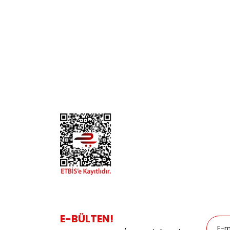
KURUMSAL
KATE
Biz Kimiz?
Kedi
İletişim
Köpek
Gizlilik ve Güvenlik
Kuş
Hesap Numaralarımız
Balık
Mağazalarımız
Pet Kua
Blog
Promos
E-BÜLTEN!