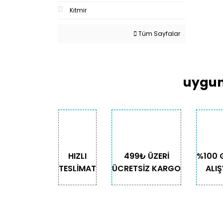
Kıtmir
Tüm Sayfalar
uygun
HIZLI
499₺ ÜZERİ
%100 
TESLİMAT
ÜCRETSİZ KARGO
ALIŞ