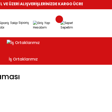
VE ÜZERİ ALIŞVERİŞLERİNİZDE KARGO ÜCRETSİZ!
%100 GÜVENL
Sipariş
ibi
Hesabım
Sepetim
İş Ortaklarımız
Maması