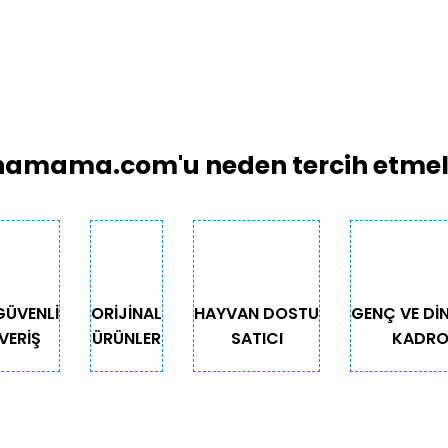
amama.com'u neden tercih etmeli
GÜVENLİ
ORİJİNAL
HAYVAN DOSTU
GENÇ VE Dİ
VERİŞ
ÜRÜNLER
SATICI
KADR