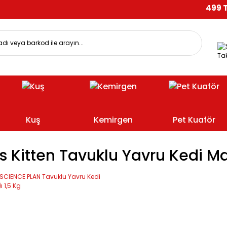
499 TL 
Tak
Kuş
Kemirgen
Pet Kuaför
ls Kitten Tavuklu Yavru Kedi 