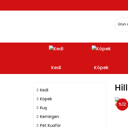
Kedi
Köpek
Hil
Kedi
Köpek
%12
Kuş
Kemirgen
Pet Kuaför