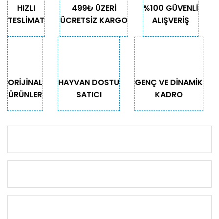
HIZLI
499₺ ÜZERİ
%100 GÜVENLİ
TESLİMAT
ÜCRETSİZ KARGO
ALIŞVERİŞ
ORİJİNAL
HAYVAN DOSTU
GENÇ VE DİNAMİK
ÜRÜNLER
SATICI
KADRO
KURUMSAL
KATEGORİLER
ÖNEMLİ BİLGİLER