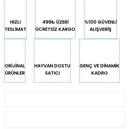
HIZLI
499₺ ÜZERİ
%100 GÜVENLİ
TESLİMAT
ÜCRETSİZ KARGO
ALIŞVERİŞ
ORİJİNAL
HAYVAN DOSTU
GENÇ VE DİNAMİK
ÜRÜNLER
SATICI
KADRO
KURUMSAL
KATEGORİLER