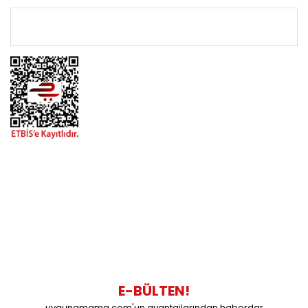
ÖNEMLİ BİLGİLER
BİZİMLE İLETİŞİME GEÇİN
0216 616 20 02
0538 437 38 38
Çalışma Saatleri: Pazartesi-Cuma 09:00 / 17:30 Cumartesi
09:00 / 15:00 Pazar günleri kapalıyız.
E-BÜLTEN!
uygunamama.com'un avantajlarından haberdar