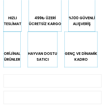
HIZLI
499₺ ÜZERİ
%100 GÜVENLİ
TESLİMAT
ÜCRETSİZ KARGO
ALIŞVERİŞ
ORİJİNAL
HAYVAN DOSTU
GENÇ VE DİNAMİK
ÜRÜNLER
SATICI
KADRO
KURUMSAL
KATEGORİLER