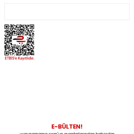
ÖNEMLİ BİLGİLER
BİZİMLE İLETİŞİME GEÇİN
0216 616 20 02
0538 437 38 38
Çalışma Saatleri: Pazartesi-Cuma 09:00 / 17:30 Cumartesi
09:00 / 15:00 Pazar günleri kapalıyız.
E-BÜLTEN!
uygunamama.com'un avantajlarından haberdar