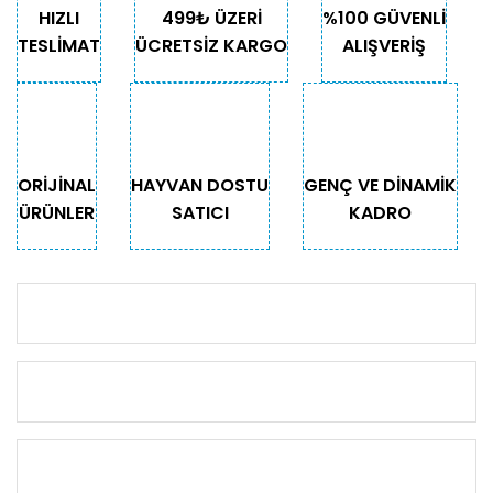
HIZLI
499₺ ÜZERİ
%100 GÜVENLİ
TESLİMAT
ÜCRETSİZ KARGO
ALIŞVERİŞ
ORİJİNAL
HAYVAN DOSTU
GENÇ VE DİNAMİK
ÜRÜNLER
SATICI
KADRO
KURUMSAL
KATEGORİLER
ÖNEMLİ BİLGİLER