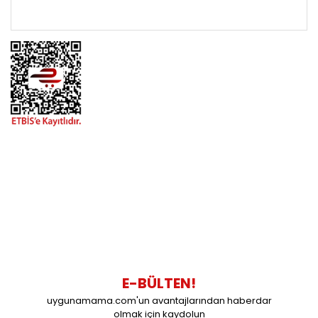
ÖNEMLİ BİLGİLER
BİZİMLE İLETİŞİME GEÇİN
0216 616 20 02
0538 437 38 38
Çalışma Saatleri: Pazartesi-Cuma 09:00 / 17:30 Cumartesi
09:00 / 15:00 Pazar günleri kapalıyız.
E-BÜLTEN!
uygunamama.com'un avantajlarından haberdar
olmak için kaydolun