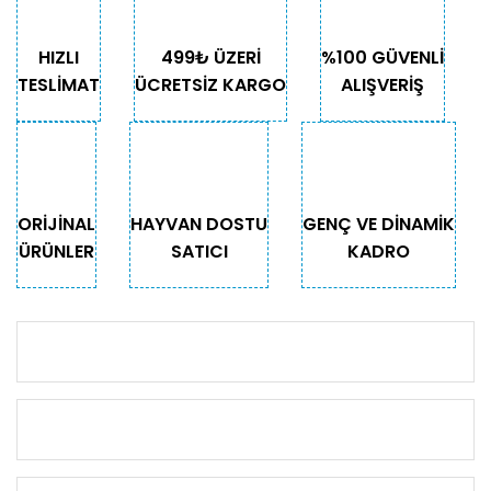
HIZLI
499₺ ÜZERİ
%100 GÜVENLİ
TESLİMAT
ÜCRETSİZ KARGO
ALIŞVERİŞ
ORİJİNAL
HAYVAN DOSTU
GENÇ VE DİNAMİK
ÜRÜNLER
SATICI
KADRO
KURUMSAL
KATEGORİLER