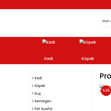
Kedi
Köpek
Pro
Kedi
Köpek
%35
Kuş
Kemirgen
Pet Kuaför