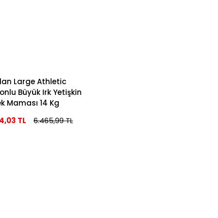
lan Large Athletic
nlu Büyük Irk Yetişkin
k Maması 14 Kg
4,03 TL
6.465,99 TL