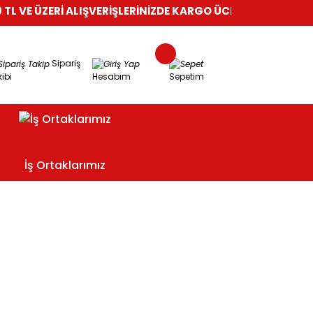
 VE ÜZERİ ALIŞVERİŞLERİNİZDE KARGO ÜCRETSİZ!
%100 GÜVEN
Sipariş
ibi
Hesabım
Sepetim
İş Ortaklarımız