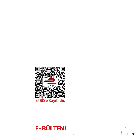
KURUMSAL
KATE
Biz Kimiz?
Kedi
İletişim
Köpek
Gizlilik ve Güvenlik
Kuş
Hesap Numaralarımız
Balık
Mağazalarımız
Pet Kua
Blog
Promos
E-BÜLTEN!