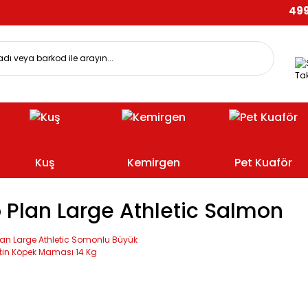
499 TL
Tak
Kuş
Kemirgen
Pet Kuaför
 Plan Large Athletic Salmon