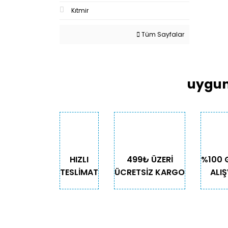
Kıtmir
Tüm Sayfalar
uygun
HIZLI
499₺ ÜZERİ
%100 
TESLİMAT
ÜCRETSİZ KARGO
ALIŞ