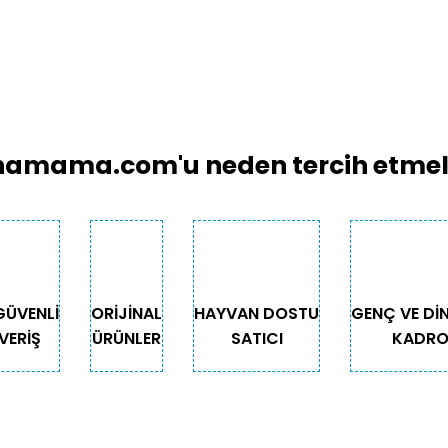
amama.com'u neden tercih etmeli
GÜVENLİ
ORİJİNAL
HAYVAN DOSTU
GENÇ VE Dİ
VERİŞ
ÜRÜNLER
SATICI
KADR