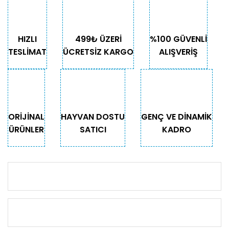
HIZLI
499₺ ÜZERİ
%100 GÜVENLİ
TESLİMAT
ÜCRETSİZ KARGO
ALIŞVERİŞ
ORİJİNAL
HAYVAN DOSTU
GENÇ VE DİNAMİK
ÜRÜNLER
SATICI
KADRO
KURUMSAL
KATEGORİLER