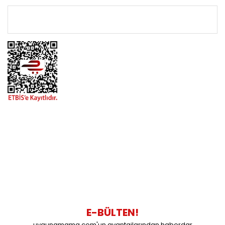
ÖNEMLİ BİLGİLER
BİZİMLE İLETİŞİME GEÇİN
0216 616 20 02
0538 437 38 38
Çalışma Saatleri: Pazartesi-Cuma 09:00 / 17:30 Cumartesi
09:00 / 15:00 Pazar günleri kapalıyız.
E-BÜLTEN!
uygunamama.com'un avantajlarından haberdar