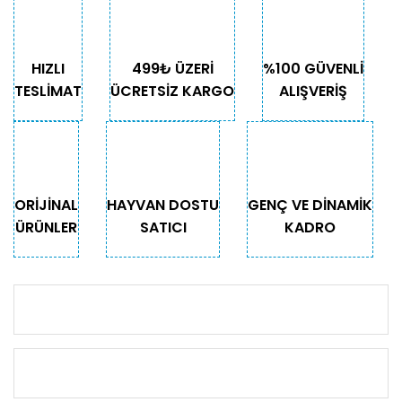
HIZLI
499₺ ÜZERİ
%100 GÜVENLİ
TESLİMAT
ÜCRETSİZ KARGO
ALIŞVERİŞ
ORİJİNAL
HAYVAN DOSTU
GENÇ VE DİNAMİK
ÜRÜNLER
SATICI
KADRO
KURUMSAL
KATEGORİLER