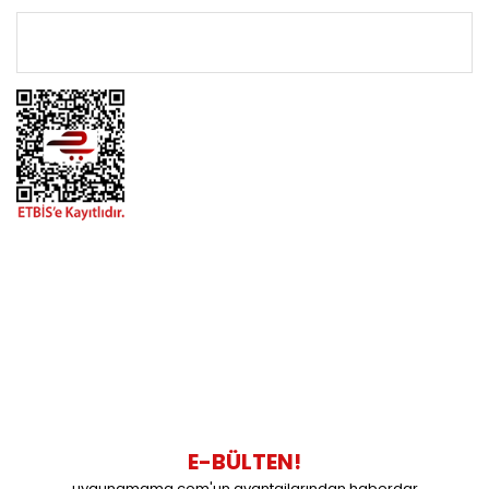
ÖNEMLİ BİLGİLER
BİZİMLE İLETİŞİME GEÇİN
0216 616 20 02
0538 437 38 38
Çalışma Saatleri: Pazartesi-Cuma 09:00 / 17:30 Cumartesi
09:00 / 15:00 Pazar günleri kapalıyız.
E-BÜLTEN!
uygunamama.com'un avantajlarından haberdar