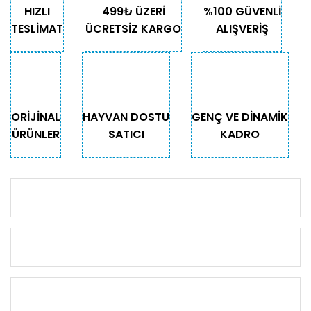
HIZLI
499₺ ÜZERİ
%100 GÜVENLİ
TESLİMAT
ÜCRETSİZ KARGO
ALIŞVERİŞ
ORİJİNAL
HAYVAN DOSTU
GENÇ VE DİNAMİK
ÜRÜNLER
SATICI
KADRO
KURUMSAL
KATEGORİLER
ÖNEMLİ BİLGİLER