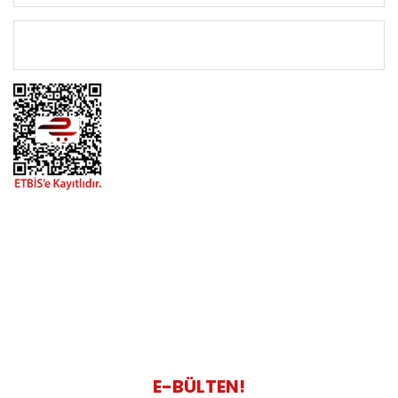
ÖNEMLİ BİLGİLER
BİZİMLE İLETİŞİME GEÇİN
0216 616 20 02
0538 437 38 38
Çalışma Saatleri: Pazartesi-Cuma 09:00 / 17:30 Cumartesi
09:00 / 15:00 Pazar günleri kapalıyız.
E-BÜLTEN!