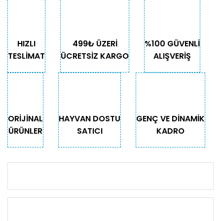
HIZLI
499₺ ÜZERİ
%100 GÜVENLİ
TESLİMAT
ÜCRETSİZ KARGO
ALIŞVERİŞ
ORİJİNAL
HAYVAN DOSTU
GENÇ VE DİNAMİK
ÜRÜNLER
SATICI
KADRO
KURUMSAL
KATEGORİLER