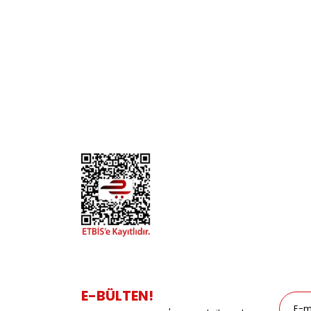
KURUMSAL
KATE
Biz Kimiz?
Kedi
İletişim
Köpek
Gizlilik ve Güvenlik
Kuş
Hesap Numaralarımız
Balık
Mağazalarımız
Pet Kua
Blog
Promos
E-BÜLTEN!