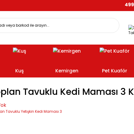
499 TL
Tak
Kuş
Kemirgen
Pet Kuaför
oplan Tavuklu Kedi Maması 3 
Yok