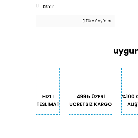
Kıtmir
Tüm Sayfalar
uygun
HIZLI
499₺ ÜZERİ
%100 
TESLİMAT
ÜCRETSİZ KARGO
ALIŞ