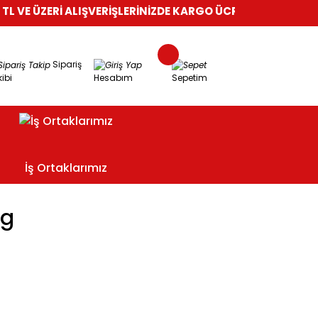
 VE ÜZERİ ALIŞVERİŞLERİNİZDE KARGO ÜCRETSİZ!
%100 GÜVEN
Sipariş
ibi
Hesabım
Sepetim
İş Ortaklarımız
Kg