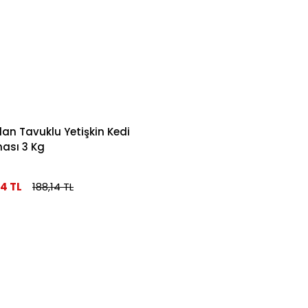
lan Tavuklu Yetişkin Kedi
ası 3 Kg
14 TL
188,14 TL