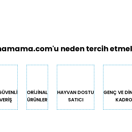
amama.com'u neden tercih etmeli
GÜVENLİ
ORİJİNAL
HAYVAN DOSTU
GENÇ VE Dİ
VERİŞ
ÜRÜNLER
SATICI
KADR