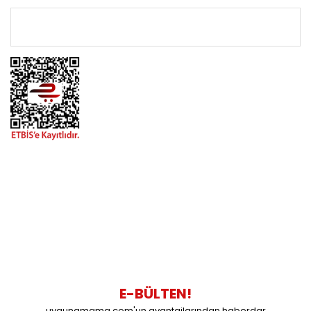
ÖNEMLİ BİLGİLER
BİZİMLE İLETİŞİME GEÇİN
0216 616 20 02
0538 437 38 38
Çalışma Saatleri: Pazartesi-Cuma 09:00 / 17:30 Cumartesi
09:00 / 15:00 Pazar günleri kapalıyız.
E-BÜLTEN!
uygunamama.com'un avantajlarından haberdar