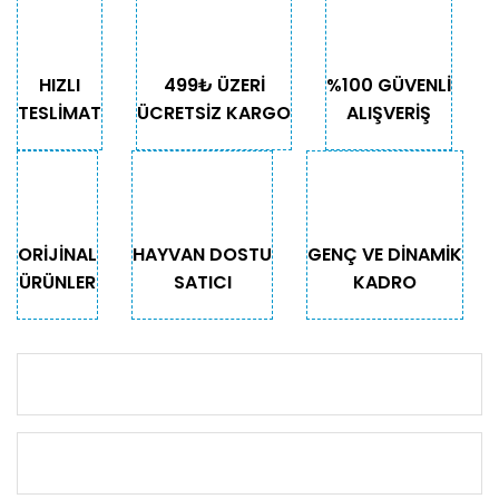
HIZLI
499₺ ÜZERİ
%100 GÜVENLİ
TESLİMAT
ÜCRETSİZ KARGO
ALIŞVERİŞ
ORİJİNAL
HAYVAN DOSTU
GENÇ VE DİNAMİK
ÜRÜNLER
SATICI
KADRO
KURUMSAL
KATEGORİLER