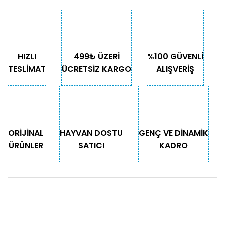
HIZLI
499₺ ÜZERİ
%100 GÜVENLİ
TESLİMAT
ÜCRETSİZ KARGO
ALIŞVERİŞ
ORİJİNAL
HAYVAN DOSTU
GENÇ VE DİNAMİK
ÜRÜNLER
SATICI
KADRO
KURUMSAL