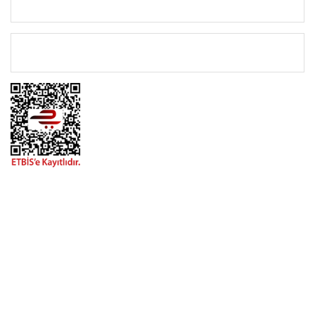
KATEGORİLER
ÖNEMLİ BİLGİLER
BİZİMLE İLETİŞİME GEÇİN
0216 616 20 02
0538 437 38 38
Çalışma Saatleri: Pazartesi-Cuma 09:00 / 17:30 Cumartesi
09:00 / 15:00 Pazar günleri kapalıyız.