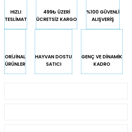
HIZLI
499₺ ÜZERİ
%100 GÜVENLİ
TESLİMAT
ÜCRETSİZ KARGO
ALIŞVERİŞ
ORİJİNAL
HAYVAN DOSTU
GENÇ VE DİNAMİK
ÜRÜNLER
SATICI
KADRO
KURUMSAL
KATEGORİLER