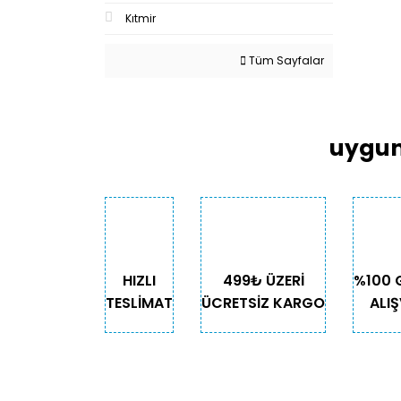
Kıtmir
Tüm Sayfalar
uygun
HIZLI
499₺ ÜZERİ
%100 
TESLİMAT
ÜCRETSİZ KARGO
ALIŞ