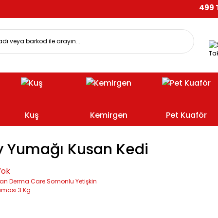
499 TL 
Tak
Kuş
Kemirgen
Pet Kuaför
y Yumağı Kusan Kedi
Yok