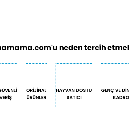
amama.com'u neden tercih etmeli
GÜVENLİ
ORİJİNAL
HAYVAN DOSTU
GENÇ VE Dİ
VERİŞ
ÜRÜNLER
SATICI
KADR