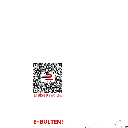
KURUMSAL
KATE
Biz Kimiz?
Kedi
İletişim
Köpek
Gizlilik ve Güvenlik
Kuş
Hesap Numaralarımız
Balık
Mağazalarımız
Pet Kua
Blog
Promos
E-BÜLTEN!