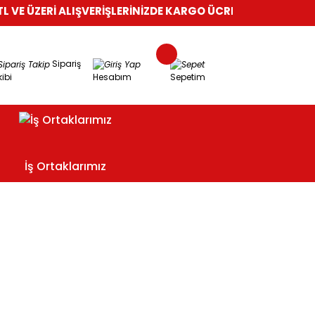
VE ÜZERİ ALIŞVERİŞLERİNİZDE KARGO ÜCRETSİZ!
%100 GÜVENL
Sipariş
ibi
Hesabım
Sepetim
İş Ortaklarımız