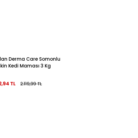
lan Derma Care Somonlu
şkin Kedi Maması 3 Kg
2,94 TL
2.119,99 TL