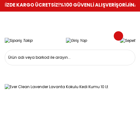
 KARGO ÜCRETSİZ!
%100 GÜVENLİ ALIŞVERİŞ
ORİJİNAL ÜRÜNL