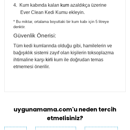
4.
Kum kabında kalan
kum
azaldıkça üzerine
Ever Clean Kedi Kumu ekleyin.
* Bu miktar, ortalama boyuttaki bir kum kabı için 5 litreye
denktir.
Güvenlik Önerisi:
Tüm kedi kumlarında olduğu gibi, hamilelerin ve
bağışıklık sistemi zayıf olan kişilerin toksoplazma
ihtimaline karşı
kirli
kum ile doğrudan temas
etmemesi önerilir.
Bu ürünün fiyat bilgisi, resim, ürün açıklamalarında
Şubeden Teslim
ve diğer konularda yetersiz gördüğünüz noktaları
Bu ürüne ilk yorumu siz yapın!
öneri formunu kullanarak tarafımıza iletebilirsiniz.
-“Şubeden Teslim” teslimat seçeneğini
Görüş ve önerileriniz için teşekkür ederiz.
seçen müşterilerimiz siparişini “Çatalmeşe
uygunamama.com'u neden tercih
Yorum Yaz
Mahallesi Sultansuyu Caddesi Bina No: 28
Ürün resmi kalitesiz, bozuk veya
etmelisiniz?
Dükkan: 32 Alemdağ Çekmeköy/İstanbul”
görüntülenemiyor.
adresinden teslim almalıdır.
Diğer
Ürün açıklamasında eksik bilgiler bulunuyor.