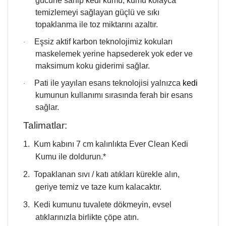
gücüne sahip kedi kumu, kumu kolayca
temizlemeyi sağlayan güçlü ve sıkı
topaklanma ile toz miktarını azaltır.
Eşsiz aktif karbon teknolojimiz kokuları
·
maskelemek yerine hapsederek yok eder ve
maksimum koku giderimi sağlar.
Pati ile yayılan esans teknolojisi yalnızca
kedi
·
kumunun kullanımı sırasında ferah bir esans
sağlar.
Talimatlar:
1.
Kum kabını 7 cm kalınlıkta Ever Clean Kedi
Kumu ile doldurun.*
2.
Topaklanan sıvı / katı atıkları kürekle alın,
geriye temiz ve taze kum kalacaktır.
3.
Kedi kumunu tuvalete dökmeyin, evsel
atıklarınızla birlikte çöpe atın.