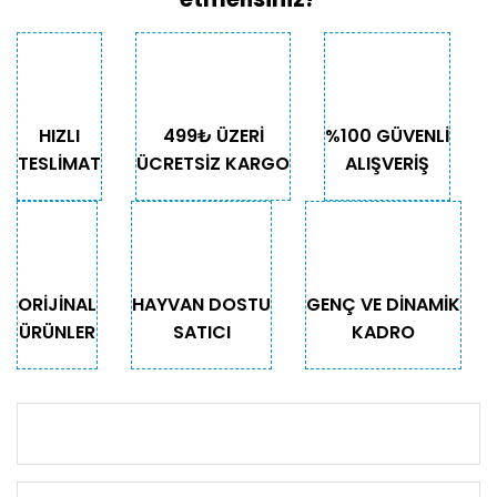
HIZLI
499₺ ÜZERİ
%100 GÜVENLİ
TESLİMAT
ÜCRETSİZ KARGO
ALIŞVERİŞ
ORİJİNAL
HAYVAN DOSTU
GENÇ VE DİNAMİK
ÜRÜNLER
SATICI
KADRO
KURUMSAL