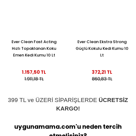
Ever Clean Fast Acting
Ever Clean Ekstra Strong
Hızlı Topaklanan Koku
Güçlü Kokulu Kedi Kumu 10
Emen Kedi Kumu 10 Lt
Lt
1.157,50 TL
372,21 TL
1.911,18 TL
860,83 TL
399 TL ve ÜZERİ SİPARİŞLERDE
ÜCRETSİZ
KARGO!
uygunamama.com'u neden tercih
etmelisiniz?