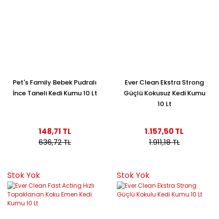
Pet's Family Bebek Pudralı
Ever Clean Ekstra Strong
İnce Taneli Kedi Kumu 10 Lt
Güçlü Kokusuz Kedi Kumu
10 Lt
148,71 TL
1.157,50 TL
636,72 TL
1.911,18 TL
Stok Yok
Stok Yok