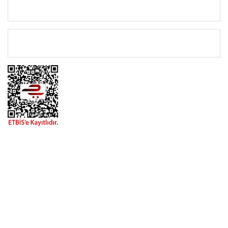
KATEGORİLER
ÖNEMLİ BİLGİLER
BİZİMLE İLETİŞİME GEÇİN
0216 616 20 02
0538 437 38 38
Çalışma Saatleri: Pazartesi-Cuma 09:00 / 17:30 Cumartesi
09:00 / 15:00 Pazar günleri kapalıyız.