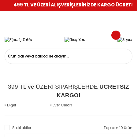
499 TL VE ÜZERİ ALIŞVERİŞLERİNİZDE KARGO ÜCRETSİZ!
%
399 TL ve ÜZERİ SİPARİŞLERDE
ÜCRETSİZ
KARGO!
Diğer
Ever Clean
Stoktakiler
Toplam 10 ürün