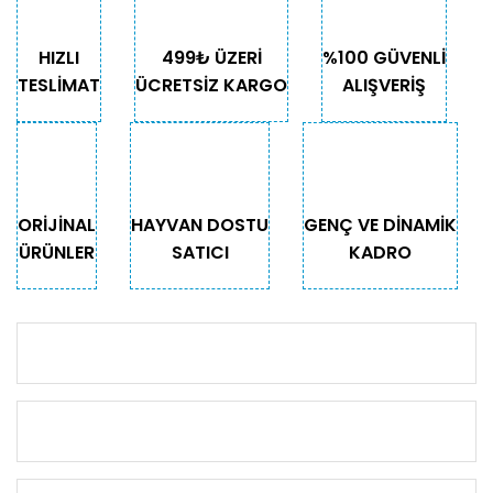
HIZLI
499₺ ÜZERİ
%100 GÜVENLİ
TESLİMAT
ÜCRETSİZ KARGO
ALIŞVERİŞ
ORİJİNAL
HAYVAN DOSTU
GENÇ VE DİNAMİK
ÜRÜNLER
SATICI
KADRO
KURUMSAL
KATEGORİLER