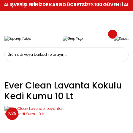
İ ALIŞVERİŞLERİNİZDE KARGO ÜCRETSİZ!
%100 GÜVENLİ ALIŞ
Ever Clean Lavanta Kokulu
Kedi Kumu 10 Lt
%39