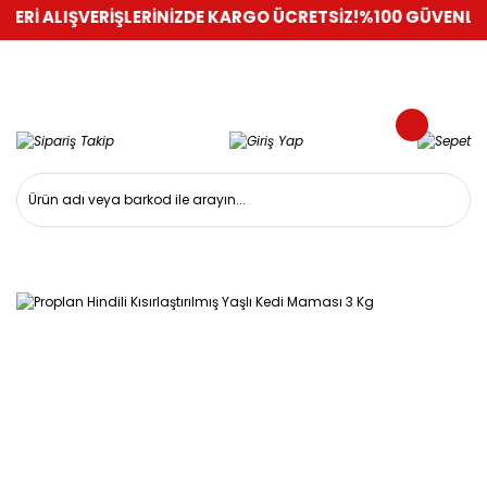
İ ALIŞVERİŞLERİNİZDE KARGO ÜCRETSİZ!
%100 GÜVENLİ ALIŞV