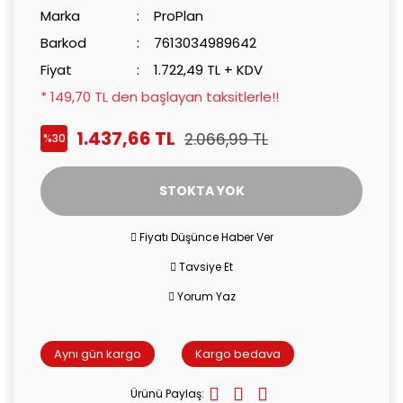
Marka
ProPlan
Barkod
7613034989642
Fiyat
1.722,49 TL + KDV
* 149,70 TL den başlayan taksitlerle!!
1.437,66 TL
2.066,99 TL
%30
STOKTA YOK
Fiyatı Düşünce Haber Ver
Tavsiye Et
Yorum Yaz
Aynı gün kargo
Kargo bedava
Ürünü Paylaş: