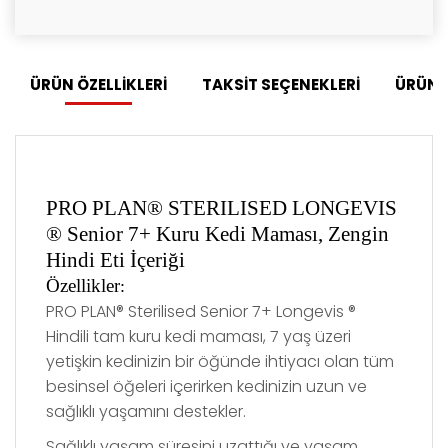
ÜRÜN ÖZELLİKLERİ
TAKSİT SEÇENEKLERİ
ÜRÜN 
PRO PLAN® STERILISED LONGEVIS
® Senior 7+ Kuru Kedi Maması, Zengin
Hindi Eti İçeriği
Özellikler
:
PRO PLAN® Sterilised Senior 7+ Longevis ®
Hindili tam kuru kedi maması, 7 yaş üzeri
yetişkin kedinizin bir öğünde ihtiyacı olan tüm
besinsel öğeleri içerirken kedinizin uzun ve
sağlıklı yaşamını destekler.
Sağlıklı yaşam süresini uzattığı ve yaşam