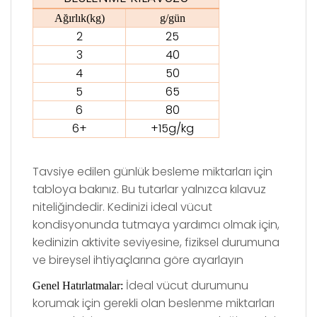
Ağırlık(kg)
g/gün
2
25
3
40
4
50
5
65
6
80
6+
+15g/kg
Tavsiye edilen günlük besleme miktarları için
tabloya bakınız. Bu tutarlar yalnızca kılavuz
niteliğindedir. Kedinizi
ideal v
ücut
kondisyonunda tutmaya yardımcı olmak için,
kedinizin aktivite seviyesine, fiziksel durumuna
ve bireysel ihtiyaçlarına g
ö
re ayarlayın
İdeal vücut durumunu
Genel Hatırlatmalar:
korumak için gerekli olan beslenme miktarları