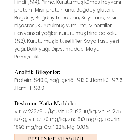
Hindi (%14), Pirinç, Kurutulmuş kümes hayvanı
proteini, Mısır protein unu, Buğday glüteni,
Buğday, Buğday kaba unu, Soya unu, Mısır
nişastası, Kurutulmuş yumurta, Mineraller,
Hayvansal yağlar, Kurutulmuş hindiba kökü
(%2), Kurutulmuş bitkisel lifler, Soya fasulyesi
yağı, Balık yağı, Dijest madde, Maya,
Prebiyotikler
Analitik
Bileşenler:
Protein: %40.0, Yağ içeriği: %13.0 ,Ham kül: %7.5
,Ham lif: %3.0
Beslenme Katkı Maddeleri:
Vit. A: 23279 IU/kg, Vit. D3: 1221 IU/kg, Vit. E: 1275
IU/kg, Vit. C: 70 mg/kg, Zn: 1810 mg/kg, Taurin:
1893 mg/kg, Ca: 1.22%, Mg: 0.10%
BESLENME KILAVUZU