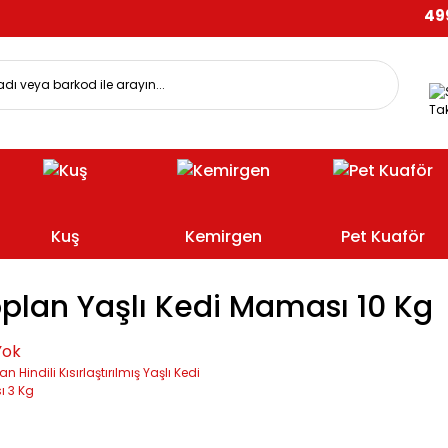
499 TL
Tak
Kuş
Kemirgen
Pet Kuaför
oplan Yaşlı Kedi Maması 10 Kg
Yok