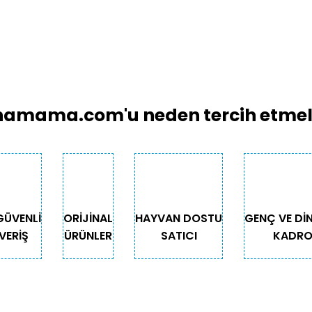
amama.com'u neden tercih etmeli
GÜVENLİ
ORİJİNAL
HAYVAN DOSTU
GENÇ VE Dİ
VERİŞ
ÜRÜNLER
SATICI
KADR