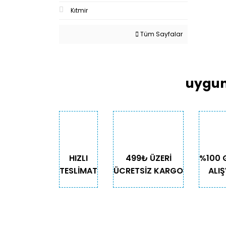
Kıtmir
Tüm Sayfalar
uygun
HIZLI
499₺ ÜZERİ
%100 
TESLİMAT
ÜCRETSİZ KARGO
ALIŞ