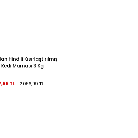
an Hindili Kısırlaştırılmış
ı Kedi Maması 3 Kg
7,66 TL
2.066,99 TL