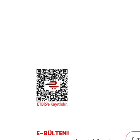
KURUMSAL
KATE
Biz Kimiz?
Kedi
İletişim
Köpek
Gizlilik ve Güvenlik
Kuş
Hesap Numaralarımız
Balık
Mağazalarımız
Pet Kua
Blog
Promos
E-BÜLTEN!