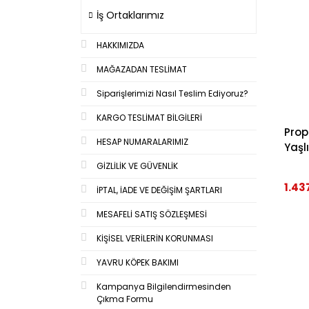
İş Ortaklarımız
HAKKIMIZDA
MAĞAZADAN TESLİMAT
Siparişlerimizi Nasıl Teslim Ediyoruz?
KARGO TESLİMAT BİLGİLERİ
Propl
HESAP NUMARALARIMIZ
Yaşl
GİZLİLİK VE GÜVENLİK
1.43
İPTAL, İADE VE DEĞİŞİM ŞARTLARI
MESAFELİ SATIŞ SÖZLEŞMESİ
KİŞİSEL VERİLERİN KORUNMASI
YAVRU KÖPEK BAKIMI
Kampanya Bilgilendirmesinden
Çıkma Formu