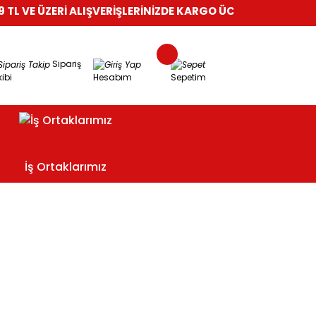
 VE ÜZERİ ALIŞVERİŞLERİNİZDE KARGO ÜCRETSİZ!
%100 GÜVE
Sipariş
ibi
Hesabım
Sepetim
İş Ortaklarımız