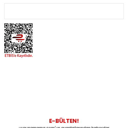
ÖNEMLİ BİLGİLER
BİZİMLE İLETİŞİME GEÇİN
0216 616 20 02
0538 437 38 38
Çalışma Saatleri: Pazartesi-Cuma 09:00 / 17:30 Cumartesi
09:00 / 15:00 Pazar günleri kapalıyız.
E-BÜLTEN!
uygunamama.com'un avantajlarından haberdar