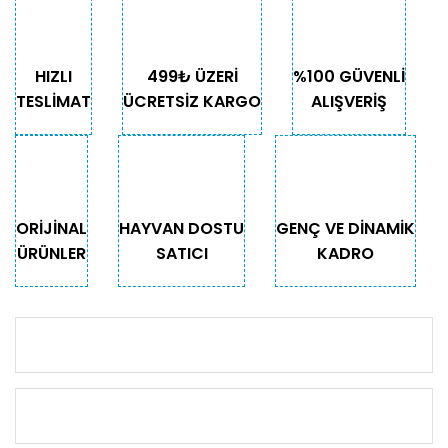
HIZLI
499₺ ÜZERİ
%100 GÜVENLİ
TESLİMAT
ÜCRETSİZ KARGO
ALIŞVERİŞ
ORİJİNAL
HAYVAN DOSTU
GENÇ VE DİNAMİK
ÜRÜNLER
SATICI
KADRO
KURUMSAL
KATEGORİLER