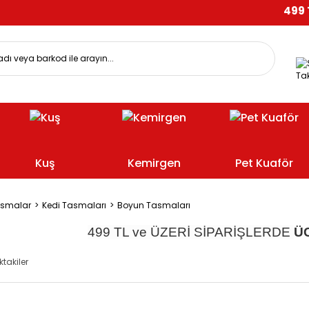
499 TL 
Tak
Kuş
Kemirgen
Pet Kuaför
Tasmalar
Kedi Tasmaları
Boyun Tasmaları
499 TL ve ÜZERİ SİPARİŞLERDE
Ü
ktakiler