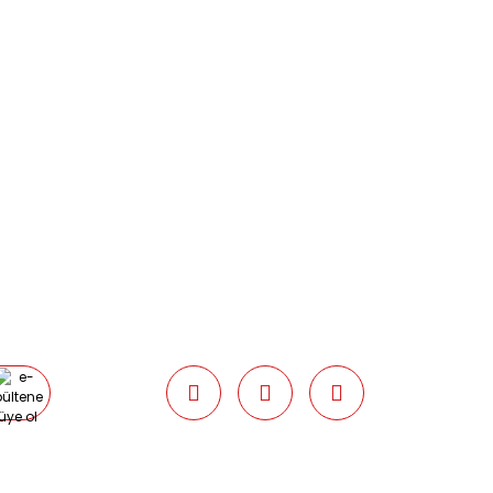
0538 437 38 38
Çalışma Saatleri: Pazartesi-Cuma
09:00 / 17:30 Cumartesi 09:00 / 15:00
Pazar günleri kapalıyız.