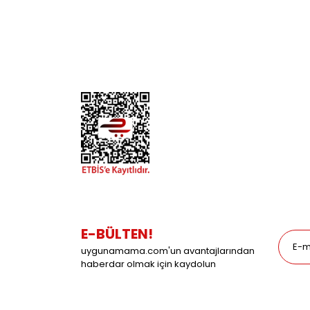
İletişim
Köpek
Gizlilik ve Güvenlik
Kuş
Hesap Numaralarımız
Balık
Mağazalarımız
Pet Kua
Blog
Promos
E-BÜLTEN!
uygunamama.com'un avantajlarından
haberdar olmak için kaydolun