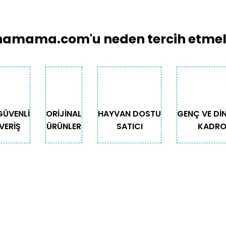
amama.com'u neden tercih etmeli
GÜVENLİ
ORİJİNAL
HAYVAN DOSTU
GENÇ VE Dİ
VERİŞ
ÜRÜNLER
SATICI
KADR
GORİLER
ÖNEMLİ BİLGİLER
Teslimat