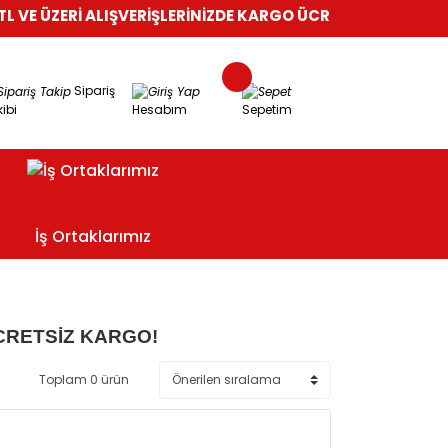
VE ÜZERİ ALIŞVERİŞLERİNİZDE KARGO ÜCRETSİZ!
%100 GÜVENL
Sipariş
ibi
Hesabım
Sepetim
İş Ortaklarımız
CRETSİZ KARGO!
Toplam 0 ürün