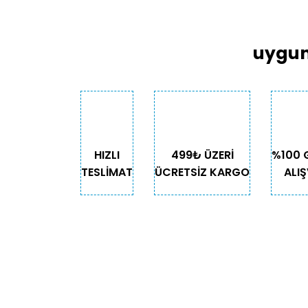
uygun
HIZLI
499₺ ÜZERİ
%100 
TESLİMAT
ÜCRETSİZ KARGO
ALIŞ
KURUMSAL
KATE
Biz Kimiz?
Kedi