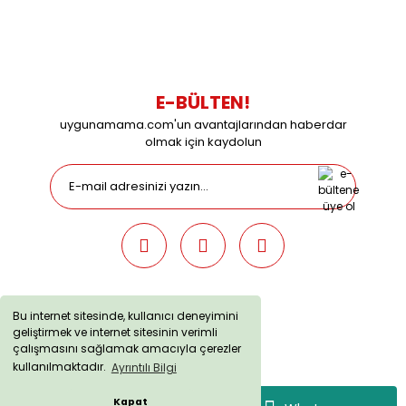
Çalışma Saatleri: Pazartesi-Cuma 09:00 / 17:30 Cumartesi
09:00 / 15:00 Pazar günleri kapalıyız.
E-BÜLTEN!
uygunamama.com'un avantajlarından haberdar
olmak için kaydolun
Bu internet sitesinde, kullanıcı deneyimini
geliştirmek ve internet sitesinin verimli
uygunamama.com © 2019 - Tüm Hakları Saklıdır. Kredi kartı
çalışmasını sağlamak amacıyla çerezler
bilgileriniz 256bit SSL sertifikası ile korunmaktadır.
kullanılmaktadır.
Ayrıntılı Bilgi
Kapat