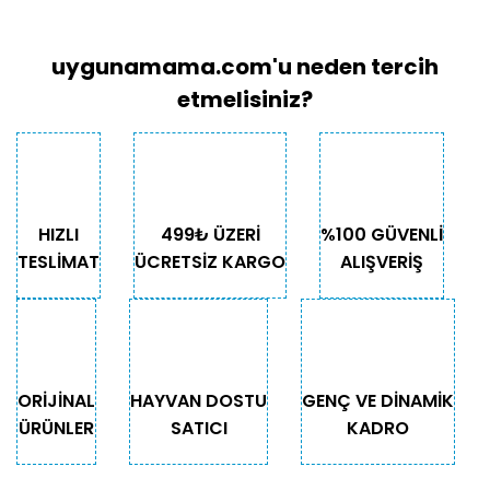
uygunamama.com'u neden tercih
etmelisiniz?
HIZLI
499₺ ÜZERİ
%100 GÜVENLİ
TESLİMAT
ÜCRETSİZ KARGO
ALIŞVERİŞ
ORİJİNAL
HAYVAN DOSTU
GENÇ VE DİNAMİK
ÜRÜNLER
SATICI
KADRO