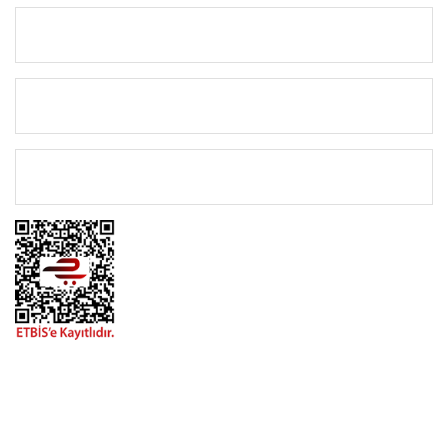
KURUMSAL
KATEGORİLER
ÖNEMLİ BİLGİLER
BİZİMLE İLETİŞİME GEÇİN
0216 616 20 02
0538 437 38 38