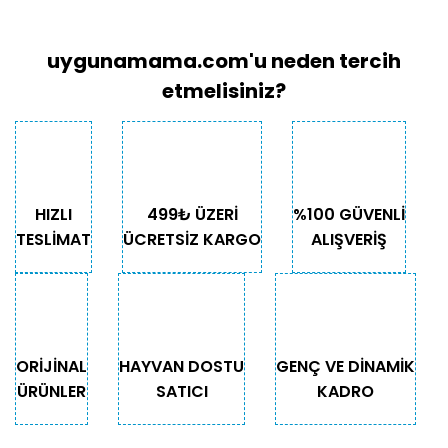
uygunamama.com'u neden tercih
etmelisiniz?
HIZLI
499₺ ÜZERİ
%100 GÜVENLİ
TESLİMAT
ÜCRETSİZ KARGO
ALIŞVERİŞ
ORİJİNAL
HAYVAN DOSTU
GENÇ VE DİNAMİK
ÜRÜNLER
SATICI
KADRO