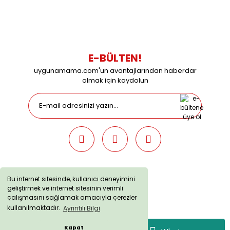
Çalışma Saatleri: Pazartesi-Cuma 09:00 / 17:30 Cumartesi
09:00 / 15:00 Pazar günleri kapalıyız.
E-BÜLTEN!
uygunamama.com'un avantajlarından haberdar
olmak için kaydolun
Bu internet sitesinde, kullanıcı deneyimini
geliştirmek ve internet sitesinin verimli
uygunamama.com © 2019 - Tüm Hakları Saklıdır. Kredi kartı
çalışmasını sağlamak amacıyla çerezler
bilgileriniz 256bit SSL sertifikası ile korunmaktadır.
kullanılmaktadır.
Ayrıntılı Bilgi
Kapat