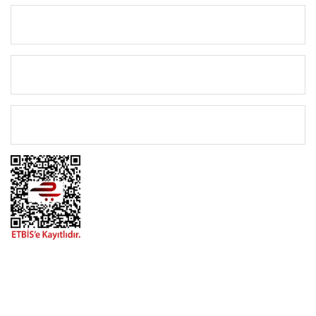
KURUMSAL
KATEGORİLER
ÖNEMLİ BİLGİLER
BİZİMLE İLETİŞİME GEÇİN
0216 616 20 02
0538 437 38 38