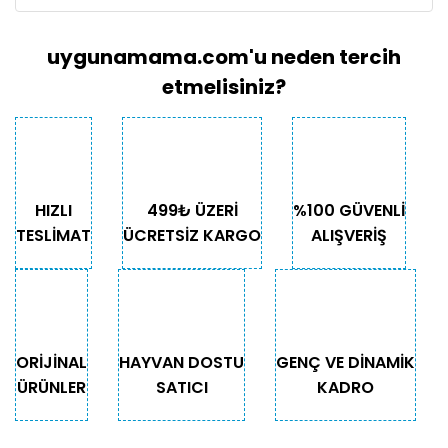
uygunamama.com'u neden tercih
etmelisiniz?
HIZLI
499₺ ÜZERİ
%100 GÜVENLİ
TESLİMAT
ÜCRETSİZ KARGO
ALIŞVERİŞ
ORİJİNAL
HAYVAN DOSTU
GENÇ VE DİNAMİK
ÜRÜNLER
SATICI
KADRO