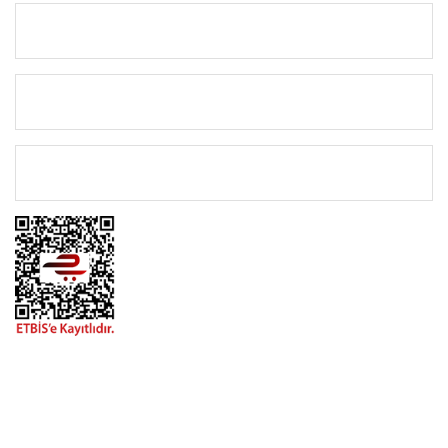
KURUMSAL
KATEGORİLER
ÖNEMLİ BİLGİLER
BİZİMLE İLETİŞİME GEÇİN
0216 616 20 02
0538 437 38 38
Çalışma Saatleri: Pazartesi-Cuma 09:00 / 17:30 Cumartesi