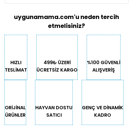
uygunamama.com'u neden tercih
etmelisiniz?
HIZLI
499₺ ÜZERİ
%100 GÜVENLİ
TESLİMAT
ÜCRETSİZ KARGO
ALIŞVERİŞ
ORİJİNAL
HAYVAN DOSTU
GENÇ VE DİNAMİK
ÜRÜNLER
SATICI
KADRO