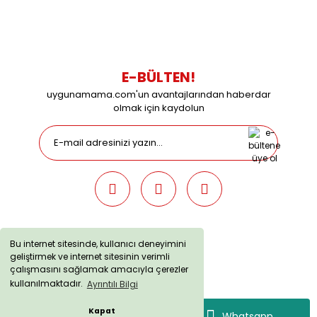
09:00 / 15:00 Pazar günleri kapalıyız.
E-BÜLTEN!
uygunamama.com'un avantajlarından haberdar
olmak için kaydolun
Bu internet sitesinde, kullanıcı deneyimini
geliştirmek ve internet sitesinin verimli
uygunamama.com © 2019 - Tüm Hakları Saklıdır. Kredi kartı
çalışmasını sağlamak amacıyla çerezler
bilgileriniz 256bit SSL sertifikası ile korunmaktadır.
kullanılmaktadır.
Ayrıntılı Bilgi
Kapat
Whatsapp