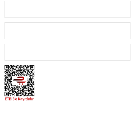
KURUMSAL
KATEGORİLER
ÖNEMLİ BİLGİLER
BİZİMLE İLETİŞİME GEÇİN
0216 616 20 02
0538 437 38 38
Çalışma Saatleri: Pazartesi-Cuma 09:00 / 17:30 Cumartesi