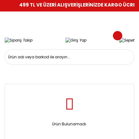
499 TL VE ÜZERİ ALIŞVERİŞLERİNİZDE KARGO ÜCRETS
Ürün Bulunamadı.