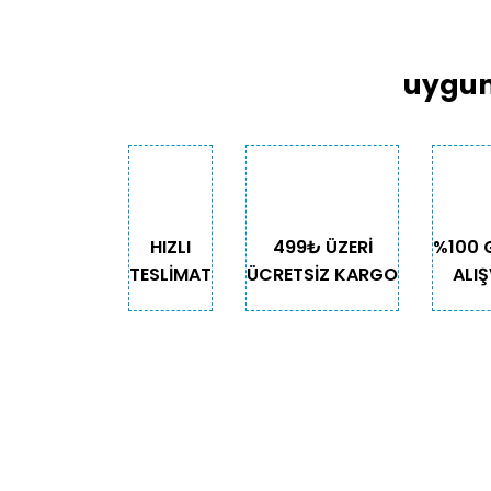
uygun
HIZLI
499₺ ÜZERİ
%100 
TESLİMAT
ÜCRETSİZ KARGO
ALIŞ
KURUMSAL
KATE
Biz Kimiz?
Kedi