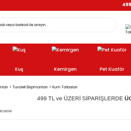
499 TL
Tak
Kuş
Kemirgen
Pet Kuaför
nları
Tuvalet Ekipmanları
Kum Torbaları
499 TL ve ÜZERİ SİPARİŞLERDE
Ü
ktakiler