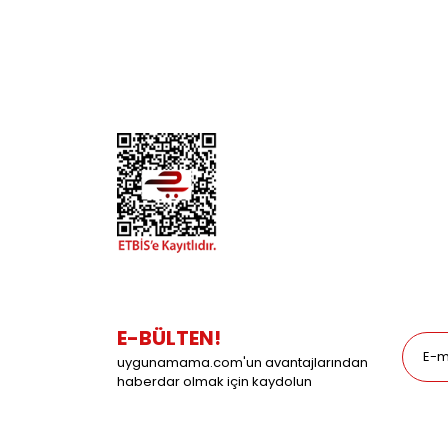
İletişim
Köpek
Gizlilik ve Güvenlik
Kuş
Hesap Numaralarımız
Balık
Mağazalarımız
Pet Kua
Blog
Promos
E-BÜLTEN!
uygunamama.com'un avantajlarından
haberdar olmak için kaydolun