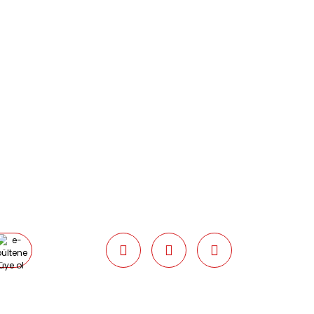
0538 437 38 38
Çalışma Saatleri: Pazartesi-Cuma
09:00 / 17:30 Cumartesi 09:00 / 15:00
Pazar günleri kapalıyız.