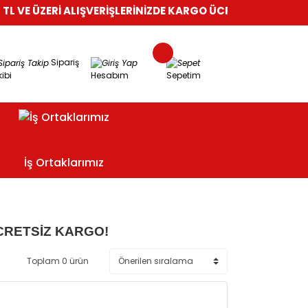
 VE ÜZERİ ALIŞVERİŞLERİNİZDE KARGO ÜCRETSİZ!
%100 GÜVEN
Sipariş
ibi
Hesabım
Sepetim
İş Ortaklarımız
CRETSİZ KARGO!
Toplam 0 ürün