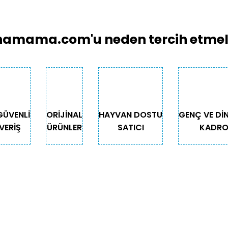
amama.com'u neden tercih etmeli
GÜVENLİ
ORİJİNAL
HAYVAN DOSTU
GENÇ VE Dİ
VERİŞ
ÜRÜNLER
SATICI
KADR
GORİLER
ÖNEMLİ BİLGİLER
Teslimat