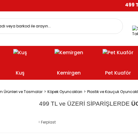
499 TL V
Tak
Kuş
Kemirgen
Pet Kuaför
m Ürünleri ve Tasmalar
Köpek Oyuncakları
Plastik ve Kauçuk Oyuncak
499 TL ve ÜZERİ SİPARİŞLERDE
Ü
Ferplast