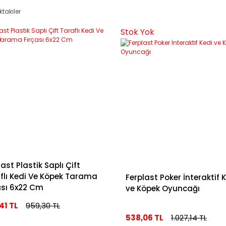
ktakiler
Stok Yok
last Plastik Saplı Çift
flı Kedi Ve Köpek Tarama
Ferplast Poker İnteraktif 
ası 6x22 Cm
ve Köpek Oyuncağı
41 TL
959,30 TL
538,06 TL
1.027,14 TL