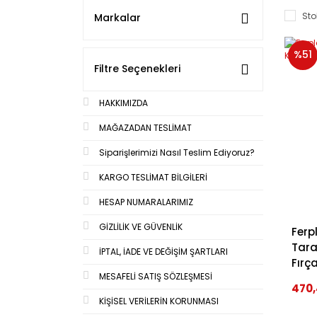
Sto
Markalar
%51
Filtre Seçenekleri
HAKKIMIZDA
MAĞAZADAN TESLİMAT
Siparişlerimizi Nasıl Teslim Ediyoruz?
KARGO TESLİMAT BİLGİLERİ
HESAP NUMARALARIMIZ
GİZLİLİK VE GÜVENLİK
Ferp
Tara
İPTAL, İADE VE DEĞİŞİM ŞARTLARI
Fırç
MESAFELİ SATIŞ SÖZLEŞMESİ
470,
KİŞİSEL VERİLERİN KORUNMASI