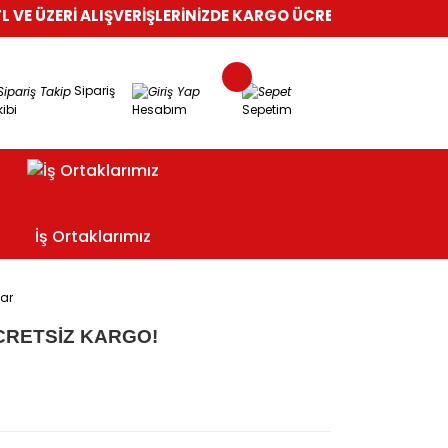
E ÜZERİ ALIŞVERİŞLERİNİZDE KARGO ÜCRETSİZ!
%100 GÜVENLİ
Sipariş
ibi
Hesabım
Sepetim
İş Ortaklarımız
lar
CRETSİZ KARGO!