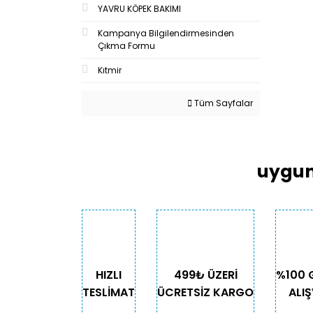
YAVRU KÖPEK BAKIMI
Kampanya Bilgilendirmesinden
Çıkma Formu
Kıtmir
Tüm Sayfalar
uygun
HIZLI
499₺ ÜZERİ
%100 
TESLİMAT
ÜCRETSİZ KARGO
ALIŞ