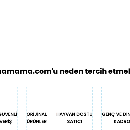
amama.com'u neden tercih etmeli
GÜVENLİ
ORİJİNAL
HAYVAN DOSTU
GENÇ VE Dİ
VERİŞ
ÜRÜNLER
SATICI
KADR