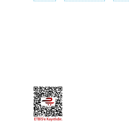
KURUMSAL
KATE
Biz Kimiz?
Kedi
İletişim
Köpek
Gizlilik ve Güvenlik
Kuş
Hesap Numaralarımız
Balık
Mağazalarımız
Pet Kua
Blog
Promos