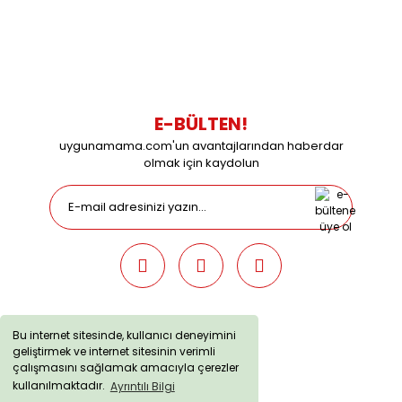
Çalışma Saatleri: Pazartesi-Cuma 09:00 / 17:30 Cumartesi
09:00 / 15:00 Pazar günleri kapalıyız.
E-BÜLTEN!
uygunamama.com'un avantajlarından haberdar
olmak için kaydolun
Bu internet sitesinde, kullanıcı deneyimini
geliştirmek ve internet sitesinin verimli
uygunamama.com © 2019 - Tüm Hakları Saklıdır. Kredi kartı
çalışmasını sağlamak amacıyla çerezler
bilgileriniz 256bit SSL sertifikası ile korunmaktadır.
kullanılmaktadır.
Ayrıntılı Bilgi