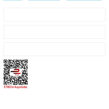
KURUMSAL
KATEGORİLER
ÖNEMLİ BİLGİLER
BİZİMLE İLETİŞİME GEÇİN
0216 616 20 02
0538 437 38 38