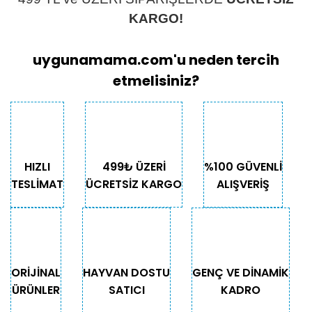
KARGO!
uygunamama.com'u neden tercih
etmelisiniz?
HIZLI
499₺ ÜZERİ
%100 GÜVENLİ
TESLİMAT
ÜCRETSİZ KARGO
ALIŞVERİŞ
ORİJİNAL
HAYVAN DOSTU
GENÇ VE DİNAMİK
ÜRÜNLER
SATICI
KADRO