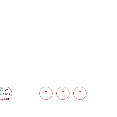
0538 437 38 38
Çalışma Saatleri: Pazartesi-Cuma
09:00 / 17:30 Cumartesi 09:00 / 15:00
Pazar günleri kapalıyız.