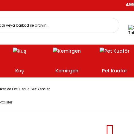
499 TL
Tak
Kuş
Kemirgen
Pet Kuaför
ker ve Ödülleri
Süt Yemleri
ktakiler