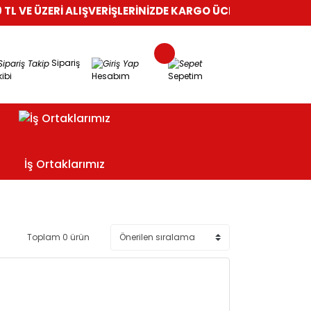
 VE ÜZERİ ALIŞVERİŞLERİNİZDE KARGO ÜCRETSİZ!
%100 GÜVEN
Sipariş
ibi
Hesabım
Sepetim
İş Ortaklarımız
Toplam 0 ürün