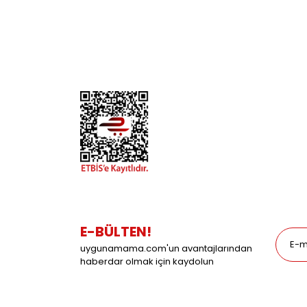
İletişim
Köpek
Gizlilik ve Güvenlik
Kuş
Hesap Numaralarımız
Balık
Mağazalarımız
Pet Kua
Blog
Promos
E-BÜLTEN!
uygunamama.com'un avantajlarından
haberdar olmak için kaydolun