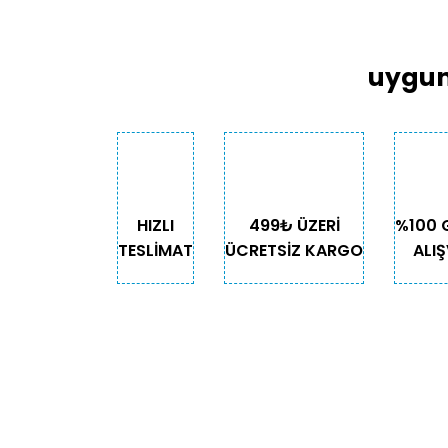
uygun
HIZLI
499₺ ÜZERİ
%100 
TESLİMAT
ÜCRETSİZ KARGO
ALIŞ
KURUMSAL
KATE
Biz Kimiz?
Kedi