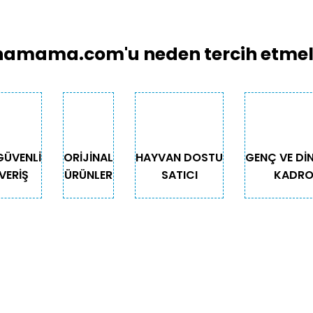
amama.com'u neden tercih etmeli
GÜVENLİ
ORİJİNAL
HAYVAN DOSTU
GENÇ VE Dİ
VERİŞ
ÜRÜNLER
SATICI
KADR
GORİLER
ÖNEMLİ BİLGİLER
Teslimat