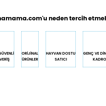
amama.com'u neden tercih etmeli
GÜVENLİ
ORİJİNAL
HAYVAN DOSTU
GENÇ VE Dİ
VERİŞ
ÜRÜNLER
SATICI
KADR
GORİLER
ÖNEMLİ BİLGİLER
Teslimat