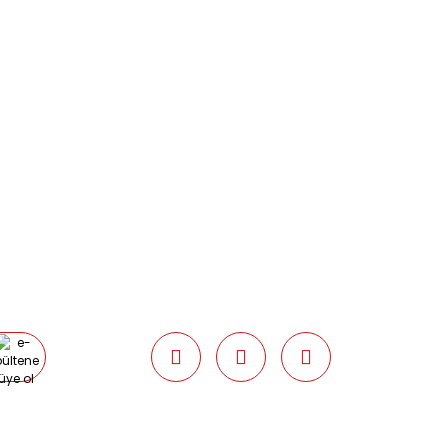
0538 437 38 38
Çalışma Saatleri: Pazartesi-Cuma
09:00 / 17:30 Cumartesi 09:00 / 15:00
Pazar günleri kapalıyız.