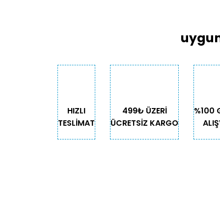
uygun
HIZLI
499₺ ÜZERİ
%100 
TESLİMAT
ÜCRETSİZ KARGO
ALIŞ
KURUMSAL
KATE
Biz Kimiz?
Kedi