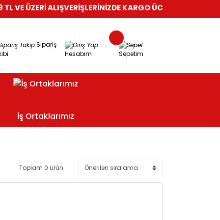
 VE ÜZERİ ALIŞVERİŞLERİNİZDE KARGO ÜCRETSİZ!
%100 GÜVE
Sipariş
ibi
Hesabım
Sepetim
İş Ortaklarımız
Toplam 0 ürün