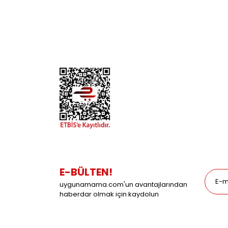
İletişim
Köpek
Gizlilik ve Güvenlik
Kuş
Hesap Numaralarımız
Balık
Mağazalarımız
Pet Kua
Blog
Promos
E-BÜLTEN!
uygunamama.com'un avantajlarından
haberdar olmak için kaydolun