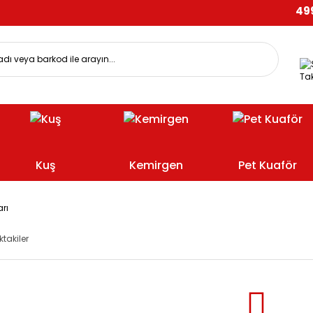
499 TL
Tak
Kuş
Kemirgen
Pet Kuaför
rı
ktakiler