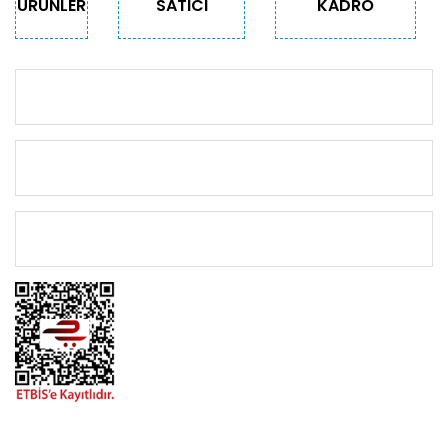
ÜRÜNLER
SATICI
KADRO
KURUMSAL
KATEGORİLER
ÖNEMLİ BİLGİLER
BİZİMLE İLETİŞİME GEÇİN