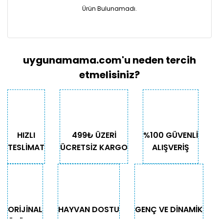
Ürün Bulunamadı.
uygunamama.com'u neden tercih
etmelisiniz?
HIZLI
499₺ ÜZERİ
%100 GÜVENLİ
TESLİMAT
ÜCRETSİZ KARGO
ALIŞVERİŞ
ORİJİNAL
HAYVAN DOSTU
GENÇ VE DİNAMİK