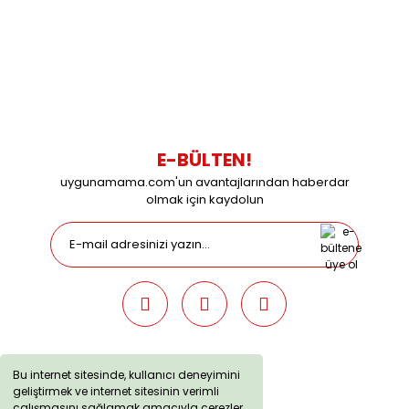
0216 616 20 02
0538 437 38 38
Çalışma Saatleri: Pazartesi-Cuma 09:00 / 17:30 Cumartesi
09:00 / 15:00 Pazar günleri kapalıyız.
E-BÜLTEN!
uygunamama.com'un avantajlarından haberdar
olmak için kaydolun
Bu internet sitesinde, kullanıcı deneyimini
geliştirmek ve internet sitesinin verimli
uygunamama.com © 2019 - Tüm Hakları Saklıdır. Kredi kartı
çalışmasını sağlamak amacıyla çerezler