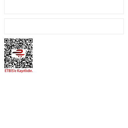
KATEGORİLER
ÖNEMLİ BİLGİLER
BİZİMLE İLETİŞİME GEÇİN
0216 616 20 02
0538 437 38 38
Çalışma Saatleri: Pazartesi-Cuma 09:00 / 17:30 Cumartesi
09:00 / 15:00 Pazar günleri kapalıyız.