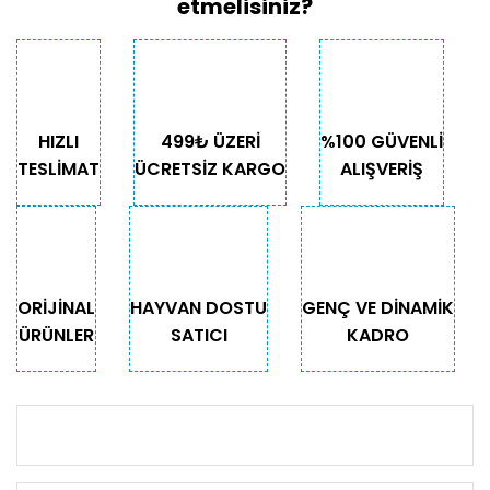
etmelisiniz?
HIZLI
499₺ ÜZERİ
%100 GÜVENLİ
TESLİMAT
ÜCRETSİZ KARGO
ALIŞVERİŞ
ORİJİNAL
HAYVAN DOSTU
GENÇ VE DİNAMİK
ÜRÜNLER
SATICI
KADRO
KURUMSAL