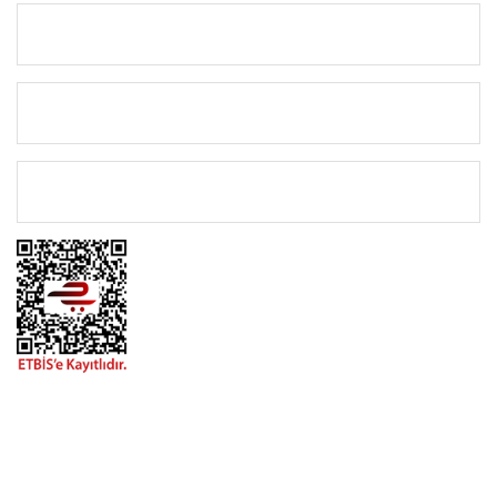
KURUMSAL
KATEGORİLER
ÖNEMLİ BİLGİLER
BİZİMLE İLETİŞİME GEÇİN
0216 616 20 02
0538 437 38 38
Çalışma Saatleri: Pazartesi-Cuma 09:00 / 17:30 Cumartesi