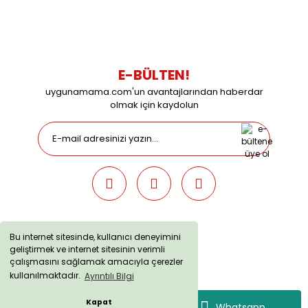
09:00 / 15:00 Pazar günleri kapalıyız.
E-BÜLTEN!
uygunamama.com'un avantajlarından haberdar
olmak için kaydolun
Bu internet sitesinde, kullanıcı deneyimini
geliştirmek ve internet sitesinin verimli
uygunamama.com © 2019 - Tüm Hakları Saklıdır. Kredi kartı
çalışmasını sağlamak amacıyla çerezler
bilgileriniz 256bit SSL sertifikası ile korunmaktadır.
kullanılmaktadır.
Ayrıntılı Bilgi
Kapat
Whatsapp