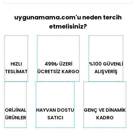
uygunamama.com'u neden tercih
etmelisiniz?
HIZLI
499₺ ÜZERİ
%100 GÜVENLİ
TESLİMAT
ÜCRETSİZ KARGO
ALIŞVERİŞ
ORİJİNAL
HAYVAN DOSTU
GENÇ VE DİNAMİK
ÜRÜNLER
SATICI
KADRO