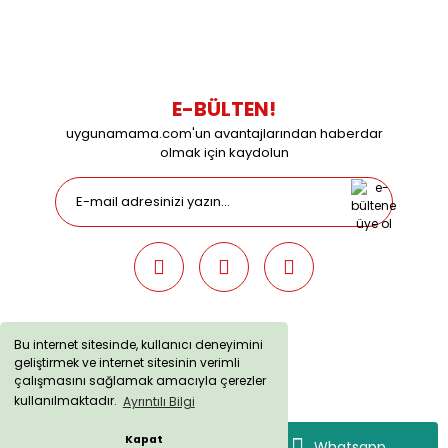
09:00 / 15:00 Pazar günleri kapalıyız.
E-BÜLTEN!
uygunamama.com'un avantajlarından haberdar
olmak için kaydolun
Bu internet sitesinde, kullanıcı deneyimini
geliştirmek ve internet sitesinin verimli
uygunamama.com © 2019 - Tüm Hakları Saklıdır. Kredi kartı
çalışmasını sağlamak amacıyla çerezler
bilgileriniz 256bit SSL sertifikası ile korunmaktadır.
kullanılmaktadır.
Ayrıntılı Bilgi
Kapat
Whatsapp