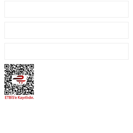
KURUMSAL
KATEGORİLER
ÖNEMLİ BİLGİLER
BİZİMLE İLETİŞİME GEÇİN
0216 616 20 02
0538 437 38 38
Çalışma Saatleri: Pazartesi-Cuma 09:00 / 17:30 Cumartesi