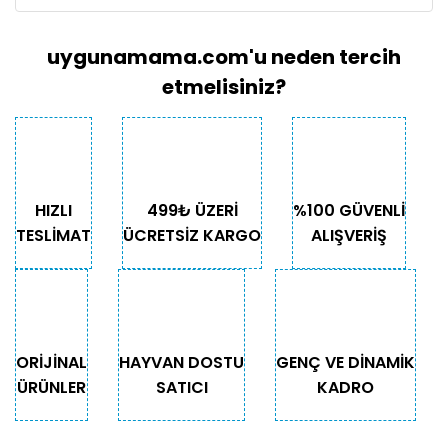
uygunamama.com'u neden tercih
etmelisiniz?
HIZLI
499₺ ÜZERİ
%100 GÜVENLİ
TESLİMAT
ÜCRETSİZ KARGO
ALIŞVERİŞ
ORİJİNAL
HAYVAN DOSTU
GENÇ VE DİNAMİK
ÜRÜNLER
SATICI
KADRO